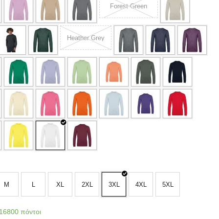
Forest Green
Heather Grey
M
L
XL
2XL
3XL
4XL
5XL
16800 πόντοι