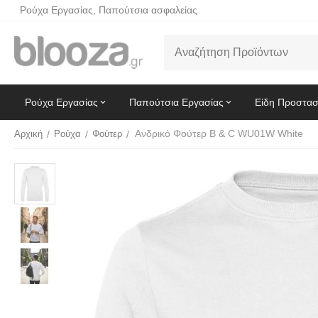
Ρούχα Εργασίας, Παπούτσια ασφαλείας
Ρούχα Εργασίας
Παπούτσια Εργασίας
Είδη Προστασ
Ανδρικό Φούτερ B & C WU01W White
Αρχική
/
Ρούχα
/
Φούτερ
/