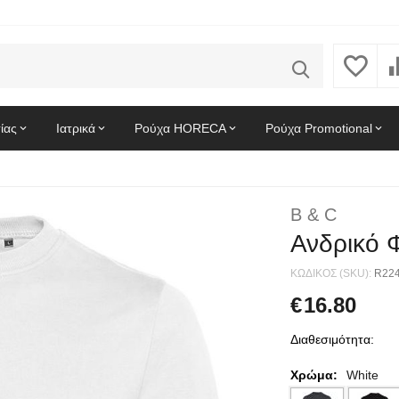
ίας
Ιατρικά
Ρούχα HORECA
Ρούχα Promotional
B & C
Ανδρικό 
ΚΩΔΙΚΟΣ (SKU):
R22
€
16.80
Διαθεσιμότητα:
Χρώμα:
White