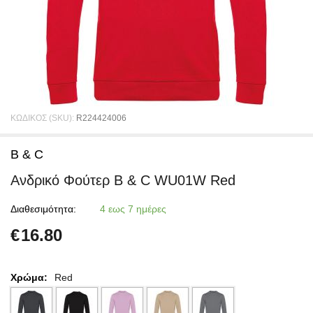
ΚΩΔΙΚΟΣ (SKU):
R224424006
B & C
Ανδρικό Φούτερ B & C WU01W Red
Διαθεσιμότητα:
4 εως 7 ημέρες
€
16.80
Χρώμα:
Red