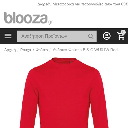
Δωρεάν Μεταφορικά για παραγγελίες άνω των 69€
0
Ανδρικό Φούτερ B & C WU01W Red
Αρχική
/
Ρούχα
/
Φούτερ
/