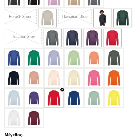
Forest Green
Hawaiian Blue
Heather Grey
Μέγεθος: