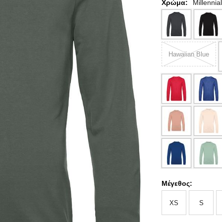
Χρώμα:
Millennia
Hawaiian Blue
Μέγεθος:
XS
S