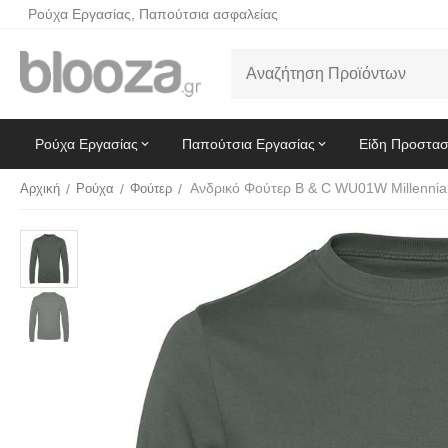
Ρούχα Εργασίας, Παπούτσια ασφαλείας
Ρούχα Εργασίας
Παπούτσια Εργασίας
Είδη Προστασ
Ανδρικό Φούτερ B & C WU01W Millennial
Αρχική
/
Ρούχα
/
Φούτερ
/