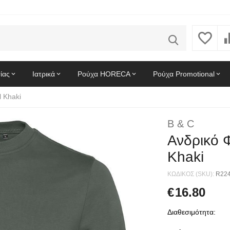
ίας
Ιατρικά
Ρούχα HORECA
Ρούχα Promotional
 Khaki
B & C
Ανδρικό 
Khaki
ΚΩΔΙΚΟΣ (SKU):
R22
€
16.80
Διαθεσιμότητα: