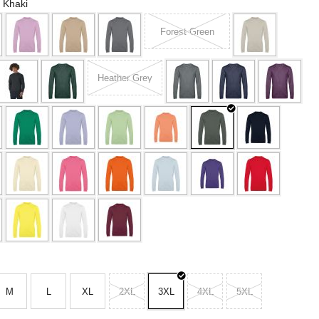
l Khaki
Forest Green
Heather Grey
M
L
XL
2XL
3XL
4XL
5XL