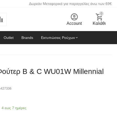
Δωρεάν Μεταφορικά για παραγγελίες άνω των 69€
0
Account
Καλάθι
Outlet
Brands
Εκτυπώσεις Ρούχων
Φούτερ B & C WU01W Millennial
4427336
4 εως 7 ημέρες