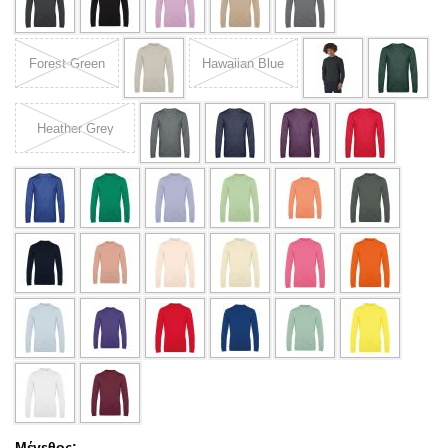
Forest Green
Hawaiian Blue
Heather Grey
Μέγεθος: