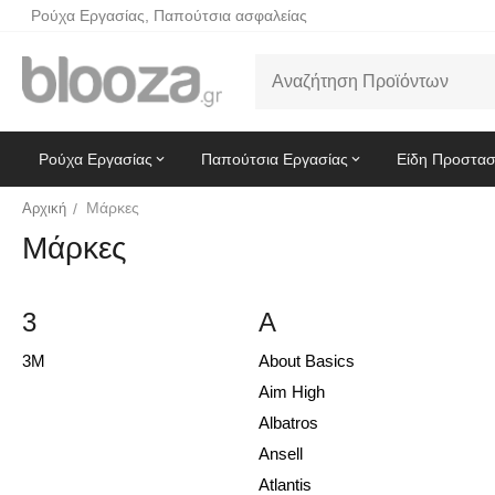
Ρούχα Εργασίας, Παπούτσια ασφαλείας
Ρούχα Εργασίας
Παπούτσια Εργασίας
Είδη Προστασ
Μάρκες
Αρχική
/
Μάρκες
3
A
3M
About Basics
Aim High
Albatros
Ansell
Atlantis