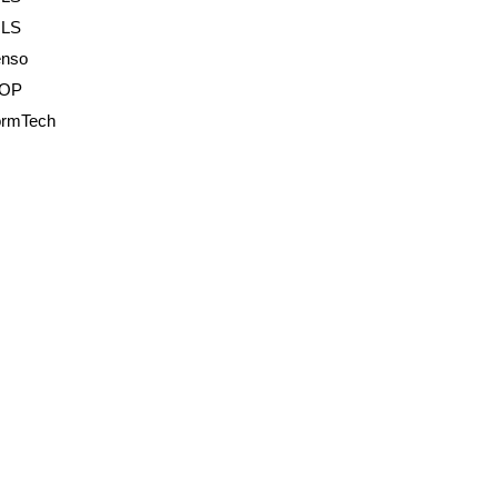
LS
enso
OP
ormTech