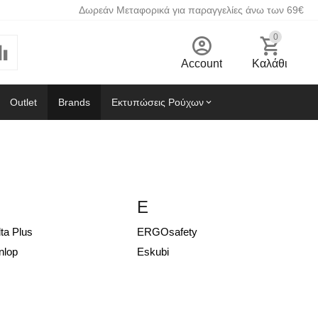
Δωρεάν Μεταφορικά για παραγγελίες άνω των 69€
0
Account
Καλάθι
Outlet
Brands
Εκτυπώσεις Ρούχων
E
ta Plus
ERGOsafety
nlop
Eskubi