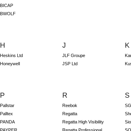
BICAP
BWOLF
H
J
K
Heskins Ltd
JLF Groupe
Ka
Honeywell
JSP Ltd
Ku
P
R
S
Pallstar
Reebok
SG
Palltex
Regatta
Sh
PANDA
Regatta High Visibility
Si
PAYPER
Regatta Professional
SO