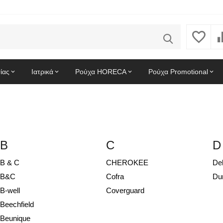
ίας
Ιατρικά
Ρούχα HORECA
Ρούχα Promotional
B
C
D
B & C
CHEROKEE
Del
B&C
Cofra
Du
B-well
Coverguard
Beechfield
Beunique