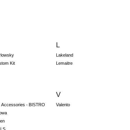
L
rlowsky
Lakeland
stom Kit
Lemaitre
V
 Accessories - BISTRO
Valento
owa
oen
LS