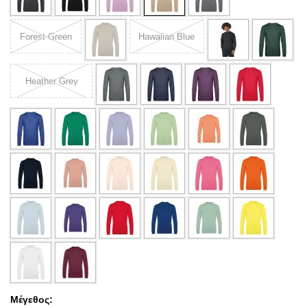
Forest Green
Hawaiian Blue
Heather Grey
Μέγεθος: