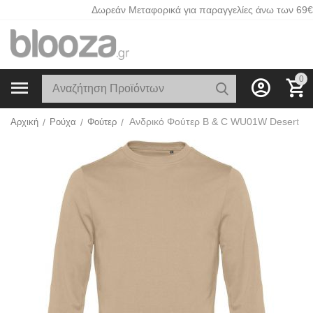
Δωρεάν Μεταφορικά για παραγγελίες άνω των 69€
0
Ανδρικό Φούτερ B & C WU01W Desert
Αρχική
/
Ρούχα
/
Φούτερ
/