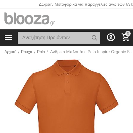
Δωρεάν Μεταφορικά για παραγγελίες άνω των 69€
0
Αρχική
/
Ρούχα
/
Polo
/