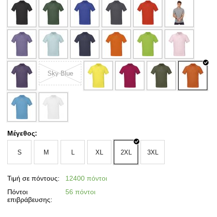
Sky Blue
Μέγεθος:
S
M
L
XL
2XL
3XL
Τιμή σε πόντους:
12400 πόντοι
Πόντοι
56 πόντοι
επιβράβευσης: