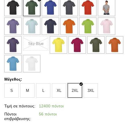
Sky Blue
Μέγεθος:
S
M
L
XL
2XL
3XL
Τιμή σε πόντους:
12400 πόντοι
Πόντοι
56 πόντοι
επιβράβευσης: