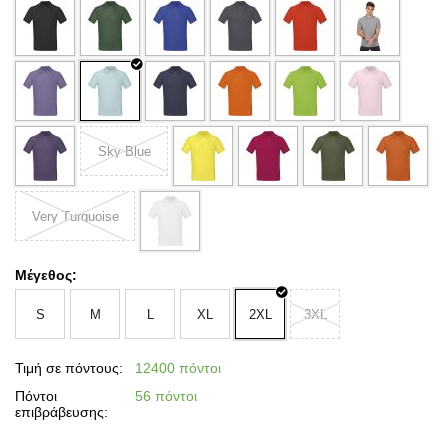
Sky Blue
Very Turquoise
Μέγεθος:
S
M
L
XL
2XL
3XL
Τιμή σε πόντους:
12400 πόντοι
Πόντοι
56 πόντοι
επιβράβευσης: