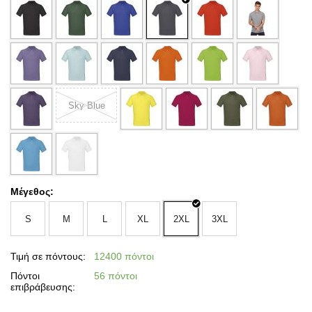
Sky Blue
Μέγεθος:
S
M
L
XL
2XL
3XL
Τιμή σε πόντους:
12400 πόντοι
Πόντοι
56 πόντοι
επιβράβευσης: