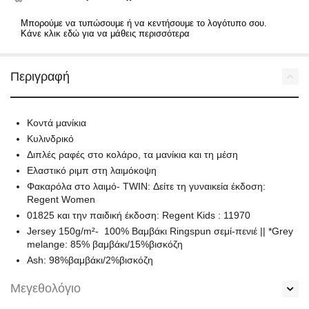
Μπορούμε να τυπώσουμε ή να κεντήσουμε το λογότυπο σου.
Κάνε κλικ εδώ για να μάθεις περισσότερα
Περιγραφή
Κοντά μανίκια
Κυλινδρικό
Διπλές ραφές στο κολάρο, τα μανίκια και τη μέση
Ελαστικό ριμπ στη λαιμόκοψη
Φακαρόλα στο λαιμό- TWIN: Δείτε τη γυναικεία έκδοση:
Regent Women
01825 και την παιδική έκδοση: Regent Kids : 11970
Jersey 150g/m²- 100% Βαμβάκι Ringspun σεμί-πενιέ || *Grey
melange: 85% βαμβάκι/15%βισκόζη
Ash: 98%βαμβάκι/2%βισκόζη
Μεγεθολόγιο