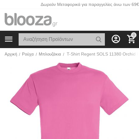
Δωρεάν Μεταφορικά για παραγγελίες άνω των 69€
0
T-Shirt Regent SOLS 11380 Orchid P
Αρχική
/
Ρούχα
/
Μπλουζάκια
/