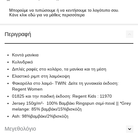
Μπορούμε να τυπώσουμε ή να κεντήσουμε το λογότυπο σου.
Κάνε κλικ εδώ για να μάθεις περισσότερα
Περιγραφή
Κοντά μανίκια
Κυλινδρικό
Διπλές ραφές στο κολάρο, τα μανίκια και τη μέση
Ελαστικό ριμπ στη λαιμόκοψη
Φακαρόλα στο λαιμό- TWIN: Δείτε τη γυναικεία έκδοση:
Regent Women
01825 και την παιδική έκδοση: Regent Kids : 11970
Jersey 150g/m²- 100% Βαμβάκι Ringspun σεμί-πενιέ || *Grey
melange: 85% βαμβάκι/15%βισκόζη
Ash: 98%βαμβάκι/2%βισκόζη
Μεγεθολόγιο