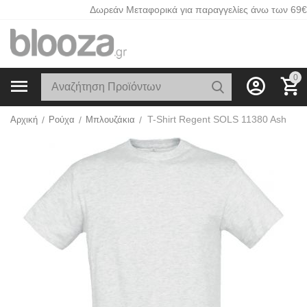
Δωρεάν Μεταφορικά για παραγγελίες άνω των 69€
0
T-Shirt Regent SOLS 11380 Ash
Αρχική
/
Ρούχα
/
Μπλουζάκια
/