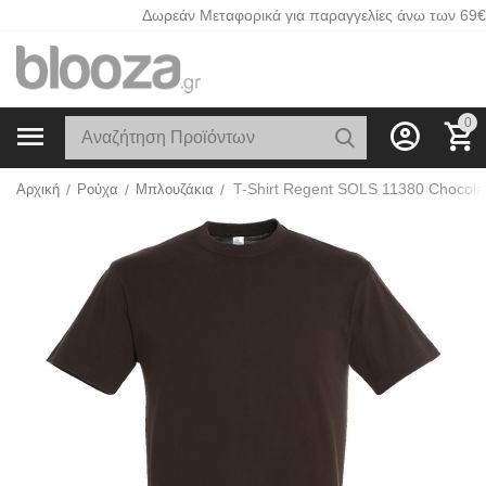
Δωρεάν Μεταφορικά για παραγγελίες άνω των 69€
0
T-Shirt Regent SOLS 11380 Chocola
Αρχική
/
Ρούχα
/
Μπλουζάκια
/