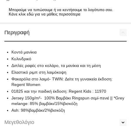
Μπορούμε να τυπώσουμε ή να κεντήσουμε το λογότυπο σου.
Κάνε κλικ εδώ για να μάθεις περισσότερα
Περιγραφή
Κοντά μανίκια
Κυλινδρικό
Διπλές ραφές στο κολάρο, τα μανίκια και τη μέση
Ελαστικό ριμπ στη λαιμόκοψη
Φακαρόλα στο λαιμό- TWIN: Δείτε τη γυναικεία έκδοση:
Regent Women
01825 και την παιδική έκδοση: Regent Kids : 11970
Jersey 150g/m²- 100% Βαμβάκι Ringspun σεμί-πενιέ || *Grey
melange: 85% βαμβάκι/15%βισκόζη
Ash: 98%βαμβάκι/2%βισκόζη
Μεγεθολόγιο