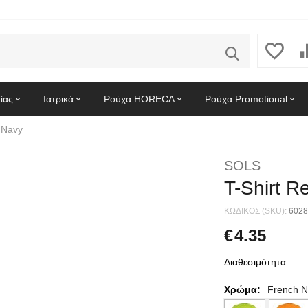
ίας
Ιατρικά
Ρούχα HORECA
Ρούχα Promotional
 Navy
SOLS
T-Shirt 
ΚΩΔΙΚΟΣ (SKU):
6028
€
4.35
Διαθεσιμότητα:
Χρώμα:
French N