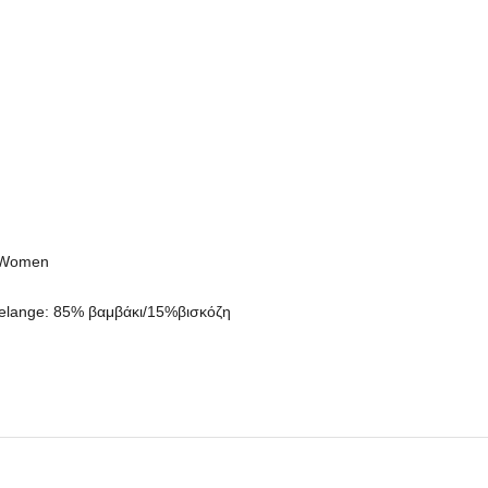
t Women
melange: 85% βαμβάκι/15%βισκόζη