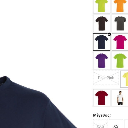
Pale Pink
Μέγεθος:
XXS
XS