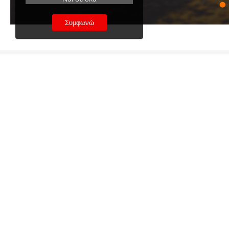
Συμφωνώ
ΑΠΟΣΤΟΛΕΣ ΚΑΙ ΜΕ ΑΝΤΙΚΑΤΑΒΟΛΗ
Εξοδα αποστολής από 2,40€,
Κόστος αντικαταβολής 2,90€
BLOOZA.GR
ΠΛΗΡΟΦΟ
Εξυπηρέτηση Πελατών
Τρόποι Αποστο