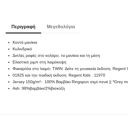
Περιγραφή
Μεγεθολόγιο
Κοντά μανίκια
Κυλινδρικό
Διπλές ραφές στο κολάρο, τα μανίκια και τη μέση
Ελαστικό ριμπ στη λαιμόκοψη
Φακαρόλα στο λαιμό- TWIN: Δείτε τη γυναικεία έκδοση: Regen
01825 και την παιδική έκδοση: Regent Kids : 11970
Jersey 150g/m²- 100% Βαμβάκι Ringspun σεμί-πενιέ || *Grey 
Ash: 98%βαμβάκι/2%βισκόζη