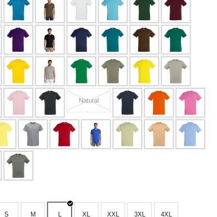
Natural
S
M
L
XL
XXL
3XL
4XL