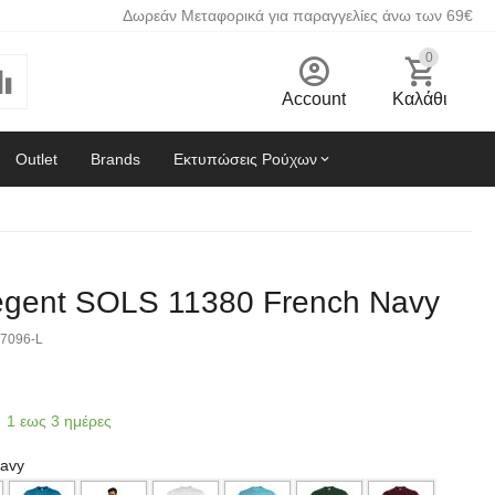
Δωρεάν Μεταφορικά για παραγγελίες άνω των 69€
0
Account
Καλάθι
Outlet
Brands
Εκτυπώσεις Ρούχων
Regent SOLS 11380 French Navy
7096-L
1 εως 3 ημέρες
avy