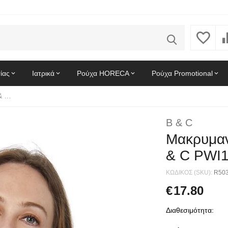
ίας
Ιατρικά
Ρούχα HORECA
Ρούχα Promotional
Μακρυμανικο Γυναικειο Polo ID.001 LSL B & C PWI13 Red
B & C
Μακρυμαν
& C PWI
ΚΩΔΙΚΟΣ (SKU):
R50
€
17.80
Διαθεσιμότητα: