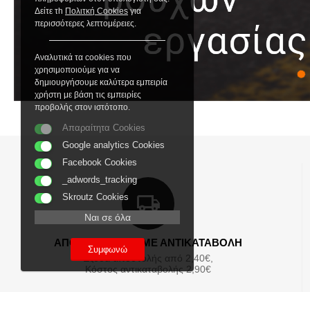
Δείτε τh
Πολιτκή Cookies
για
περισσότερες λεπτομέρειες.
Αναλυτικά τα cookies που
χρησιμοποιούμε για να
δημιουργήσουμε καλύτερα εμπειρία
χρήστη με βάση τις εμπειρίες
προβολής στον ιστότοπο.
Απαραίτητα Cookies
Google analytics Cookies
Facebook Cookies
_adwords_tracking
Skroutz Cookies
Ναι σε όλα
ΑΠΟΣΤΟΛΕΣ ΚΑΙ ΜΕ ΑΝΤΙΚΑΤΑΒΟΛΗ
Συμφωνώ
Εξοδα αποστολής από 2,40€,
Κόστος αντικαταβολής 2,90€