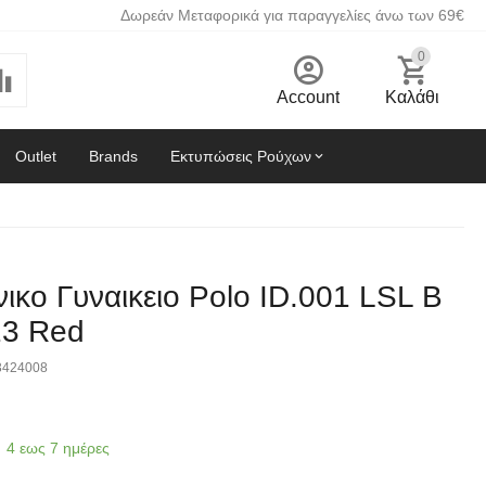
Δωρεάν Μεταφορικά για παραγγελίες άνω των 69€
0
Account
Καλάθι
Outlet
Brands
Εκτυπώσεις Ρούχων
ικο Γυναικειο Polo ID.001 LSL B
13 Red
3424008
4 εως 7 ημέρες