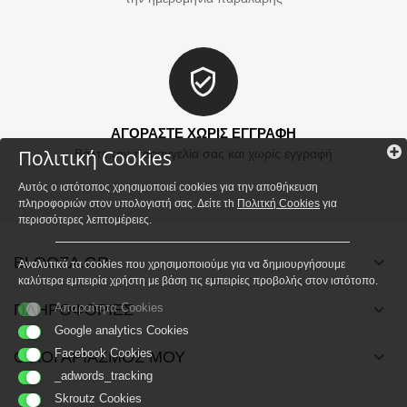
ΑΓΟΡΑΣΤΕ ΧΩΡΙΣ ΕΓΓΡΑΦΗ
Πολιτική Cookies
Βάλτε την παραγγελία σας και χωρίς εγγραφή
Αυτός ο ιστότοπος χρησιμοποιεί cookies για την αποθήκευση
πληροφοριών στον υπολογιστή σας. Δείτε τh
Πολιτκή Cookies
για
περισσότερες λεπτομέρειες.
BLOOZA.GR
Αναλυτικά τα cookies που χρησιμοποιούμε για να δημιουργήσουμε
καλύτερα εμπειρία χρήστη με βάση τις εμπειρίες προβολής στον ιστότοπο.
ΠΛΗΡΟΦΟΡΙΕΣ
Απαραίτητα Cookies
Google analytics Cookies
Facebook Cookies
Ο ΛΟΓΑΡΙΑΣΜΟΣ ΜΟΥ
_adwords_tracking
Skroutz Cookies