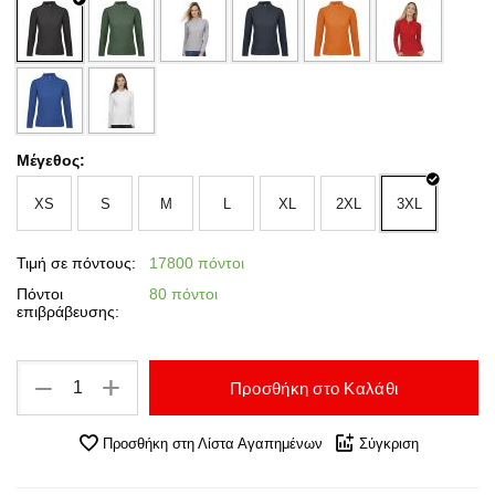
Μέγεθος:
XS
S
M
L
XL
2XL
3XL
Τιμή σε πόντους:
17800 πόντοι
Πόντοι
80 πόντοι
επιβράβευσης:
+
−
Προσθήκη στο Καλάθι
Προσθήκη στη Λίστα Αγαπημένων
Σύγκριση