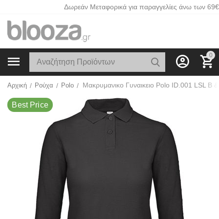
Δωρεάν Μεταφορικά για παραγγελίες άνω των 69€
0
Best Price
Αρχική
/
Ρούχα
/
Polo
/