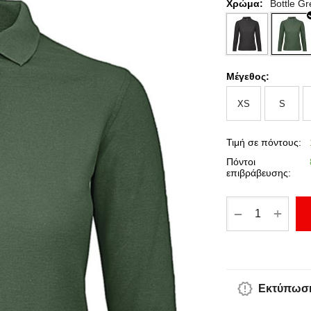
Χρώμα:
Bottle G
Μέγεθος:
XS
S
Τιμή σε πόντους:
Πόντοι
επιβράβευσης:
+
−
Εκτύπωση