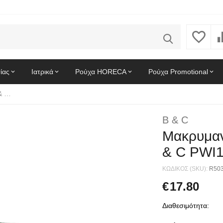
ίας
Ιατρικά
Ρούχα HORECA
Ρούχα Promotional
Μακρυμανικο Γυναικειο Polo ID.001 LSL B & C PWI13 Bottle Green
B & C
Μακρυμαν
& C PWI1
ΚΩΔΙΚΟΣ (SKU):
R50
€
17.80
Διαθεσιμότητα: