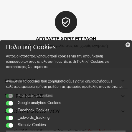
ΑΓΟΡΑΣΤΕ ΧΩΡΙΣ ΕΓΓΡΑΦΗ
Πολιτική Cookies
Βάλτε την παραγγελία σας και χωρίς εγγραφή
Αυτός ο ιστότοπος χρησιμοποιεί cookies για την αποθήκευση
πληροφοριών στον υπολογιστή σας. Δείτε τh
Πολιτκή Cookies
για
περισσότερες λεπτομέρειες.
BLOOZA.GR
Αναλυτικά τα cookies που χρησιμοποιούμε για να δημιουργήσουμε
καλύτερα εμπειρία χρήστη με βάση τις εμπειρίες προβολής στον ιστότοπο.
ΠΛΗΡΟΦΟΡΙΕΣ
Απαραίτητα Cookies
Google analytics Cookies
Facebook Cookies
Ο ΛΟΓΑΡΙΑΣΜΟΣ ΜΟΥ
_adwords_tracking
Skroutz Cookies
© 2013 - 2026 Blooza.gr. Υποστήριξη από
Smart technology