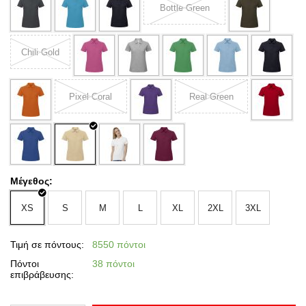
Bottle Green
Chili Gold
Pixel Coral
Real Green
Μέγεθος:
XS
S
M
L
XL
2XL
3XL
Τιμή σε πόντους:
8550 πόντοι
Πόντοι
38 πόντοι
επιβράβευσης: