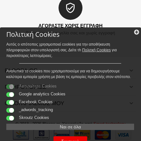
ΑΓΟΡΑΣΤΕ ΧΩΡΙΣ ΕΓΓΡΑΦΗ
Πολιτική Cookies
Βάλτε την παραγγελία σας και χωρίς εγγραφή
Αυτός ο ιστότοπος χρησιμοποιεί cookies για την αποθήκευση
πληροφοριών στον υπολογιστή σας. Δείτε τh
Πολιτκή Cookies
για
περισσότερες λεπτομέρειες.
BLOOZA.GR
Αναλυτικά τα cookies που χρησιμοποιούμε για να δημιουργήσουμε
καλύτερα εμπειρία χρήστη με βάση τις εμπειρίες προβολής στον ιστότοπο.
ΠΛΗΡΟΦΟΡΙΕΣ
Απαραίτητα Cookies
Google analytics Cookies
Facebook Cookies
Ο ΛΟΓΑΡΙΑΣΜΟΣ ΜΟΥ
_adwords_tracking
Skroutz Cookies
© 2013 - 2026 Blooza.gr. Υποστήριξη από
Smart technology
Ναι σε όλα