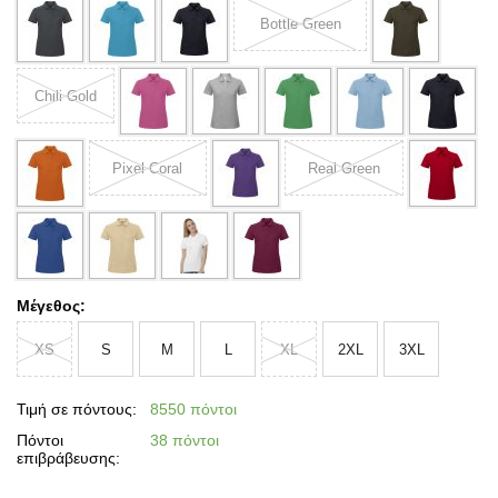
Bottle Green
Chili Gold
Pixel Coral
Real Green
Μέγεθος:
XS
S
M
L
XL
2XL
3XL
Τιμή σε πόντους:
8550 πόντοι
Πόντοι
38 πόντοι
επιβράβευσης: