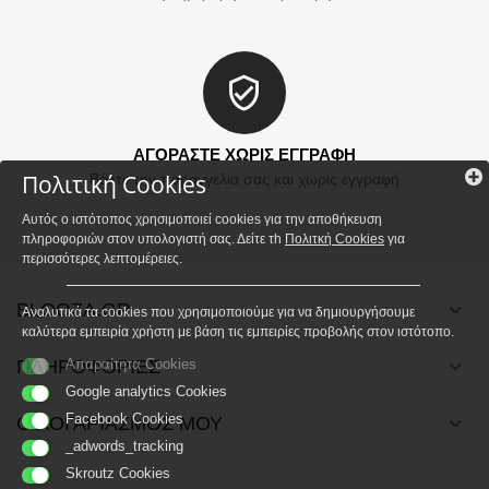
ΑΓΟΡΑΣΤΕ ΧΩΡΙΣ ΕΓΓΡΑΦΗ
Πολιτική Cookies
Βάλτε την παραγγελία σας και χωρίς εγγραφή
Αυτός ο ιστότοπος χρησιμοποιεί cookies για την αποθήκευση
πληροφοριών στον υπολογιστή σας. Δείτε τh
Πολιτκή Cookies
για
περισσότερες λεπτομέρειες.
BLOOZA.GR
Αναλυτικά τα cookies που χρησιμοποιούμε για να δημιουργήσουμε
καλύτερα εμπειρία χρήστη με βάση τις εμπειρίες προβολής στον ιστότοπο.
ΠΛΗΡΟΦΟΡΙΕΣ
Απαραίτητα Cookies
Google analytics Cookies
Facebook Cookies
Ο ΛΟΓΑΡΙΑΣΜΟΣ ΜΟΥ
_adwords_tracking
Skroutz Cookies