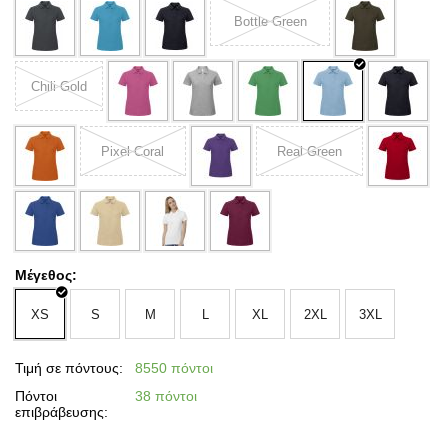
Bottle Green
Chili Gold
Pixel Coral
Real Green
Μέγεθος:
XS
S
M
L
XL
2XL
3XL
Τιμή σε πόντους:
8550 πόντοι
Πόντοι
38 πόντοι
επιβράβευσης: