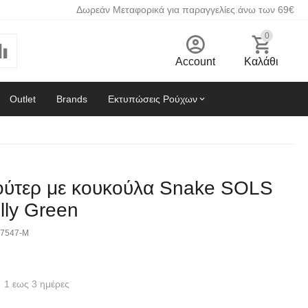
Δωρεάν Μεταφορικά για παραγγελίες άνω των 69€
0
Account
Καλάθι
Outlet
Brands
Εκτυπώσεις Ρούχων
ούτερ με κουκούλα Snake SOLS
lly Green
7547-M
1 εως 3 ημέρες