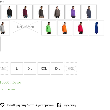
een
Kelly Green
M
L
XL
XXL
3XL
4XL
13800 πόντοι
62 πόντοι
Προσθήκη στη Λίστα Αγαπημένων
Σύγκριση