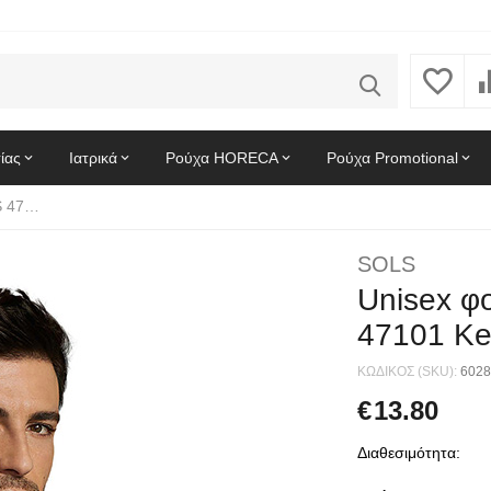
ίας
Ιατρικά
Ρούχα HORECA
Ρούχα Promotional
Unisex φούτερ με κουκούλα Snake SOLS 47101 Kelly Green
SOLS
Unisex φ
47101 Ke
ΚΩΔΙΚΟΣ (SKU):
6028
€
13.80
Διαθεσιμότητα: