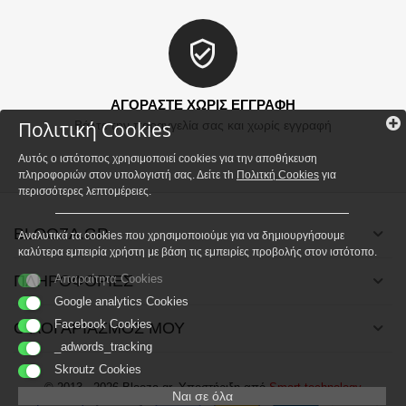
ΑΓΟΡΑΣΤΕ ΧΩΡΙΣ ΕΓΓΡΑΦΗ
Πολιτική Cookies
Βάλτε την παραγγελία σας και χωρίς εγγραφή
Αυτός ο ιστότοπος χρησιμοποιεί cookies για την αποθήκευση
πληροφοριών στον υπολογιστή σας. Δείτε τh
Πολιτκή Cookies
για
περισσότερες λεπτομέρειες.
BLOOZA.GR
Αναλυτικά τα cookies που χρησιμοποιούμε για να δημιουργήσουμε
καλύτερα εμπειρία χρήστη με βάση τις εμπειρίες προβολής στον ιστότοπο.
ΠΛΗΡΟΦΟΡΙΕΣ
Απαραίτητα Cookies
Google analytics Cookies
Facebook Cookies
Ο ΛΟΓΑΡΙΑΣΜΟΣ ΜΟΥ
_adwords_tracking
Skroutz Cookies
© 2013 - 2026 Blooza.gr. Υποστήριξη από
Smart technology
Ναι σε όλα