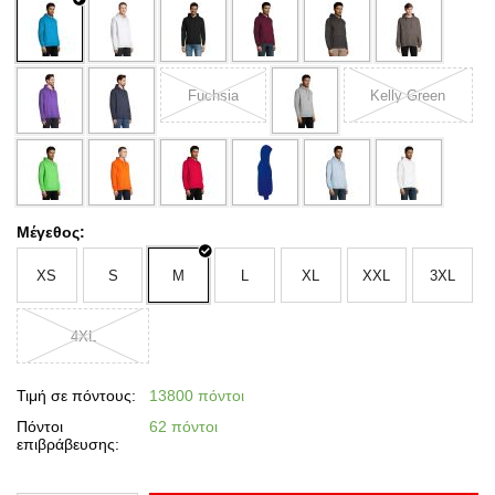
Fuchsia
Kelly Green
Μέγεθος:
XS
S
M
L
XL
XXL
3XL
4XL
Τιμή σε πόντους:
13800 πόντοι
Πόντοι
62 πόντοι
επιβράβευσης: