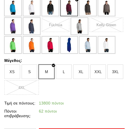
Fuchsia
Kelly Green
Μέγεθος:
XS
S
M
L
XL
XXL
3XL
4XL
Τιμή σε πόντους:
13800 πόντοι
Πόντοι
62 πόντοι
επιβράβευσης: