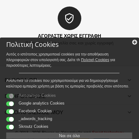
ΑΓΟΡΑΣΤΕ ΧΩΡΙΣ ΕΓΓΡΑΦΗ
Πολιτική Cookies
Βάλτε την παραγγελία σας και χωρίς εγγραφή
Αυτός ο ιστότοπος χρησιμοποιεί cookies για την αποθήκευση
πληροφοριών στον υπολογιστή σας. Δείτε τh
Πολιτκή Cookies
για
περισσότερες λεπτομέρειες.
BLOOZA.GR
Αναλυτικά τα cookies που χρησιμοποιούμε για να δημιουργήσουμε
καλύτερα εμπειρία χρήστη με βάση τις εμπειρίες προβολής στον ιστότοπο.
ΠΛΗΡΟΦΟΡΙΕΣ
Απαραίτητα Cookies
Google analytics Cookies
Facebook Cookies
Ο ΛΟΓΑΡΙΑΣΜΟΣ ΜΟΥ
_adwords_tracking
Skroutz Cookies
© 2013 - 2026 Blooza.gr. Υποστήριξη από
Smart technology
Ναι σε όλα