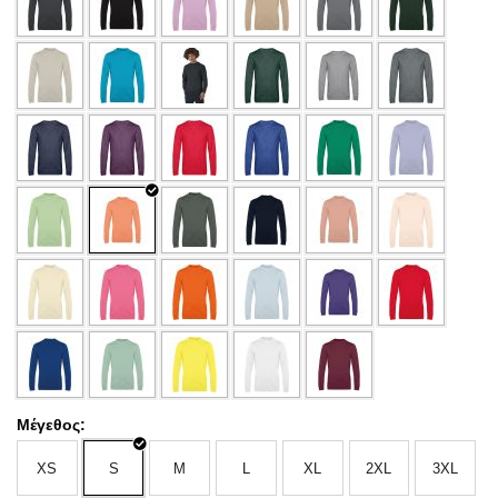
Μέγεθος:
XS
S
M
L
XL
2XL
3XL