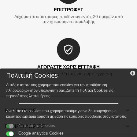
ΕΠΙΣΤΡΟΦΕΣ
Δεχόμαστε επιστροφές προϊόντων εντός 20 ημερών από
την ημερομηνία παραλαβής
ΑΓΟΡΑΣΤΕ ΧΩΡΙΣ ΕΓΓΡΑΦΗ
Πολιτική Cookies
Βάλτε την παραγγελία σας και χωρίς εγγραφή
Αυτός ο ιστότοπος χρησιμοποιεί cookies για την αποθήκευση
πληροφοριών στον υπολογιστή σας. Δείτε τh
Πολιτκή Cookies
για
περισσότερες λεπτομέρειες.
BLOOZA.GR
Αναλυτικά τα cookies που χρησιμοποιούμε για να δημιουργήσουμε
καλύτερα εμπειρία χρήστη με βάση τις εμπειρίες προβολής στον ιστότοπο.
ΠΛΗΡΟΦΟΡΙΕΣ
Απαραίτητα Cookies
Google analytics Cookies