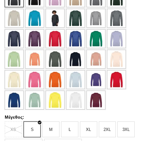
Μέγεθος:
XS
S
M
L
XL
2XL
3XL