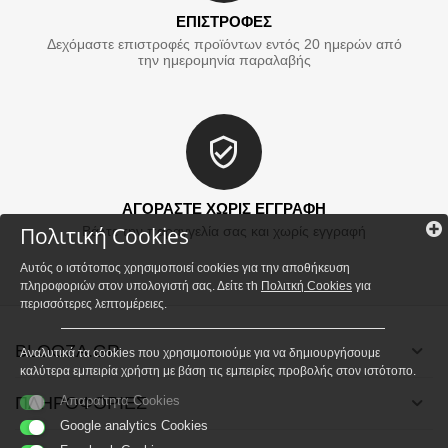
ΕΠΙΣΤΡΟΦΕΣ
Δεχόμαστε επιστροφές προϊόντων εντός 20 ημερών από
την ημερομηνία παραλαβής
ΑΓΟΡΑΣΤΕ ΧΩΡΙΣ ΕΓΓΡΑΦΗ
Πολιτική Cookies
Βάλτε την παραγγελία σας και χωρίς εγγραφή
Αυτός ο ιστότοπος χρησιμοποιεί cookies για την αποθήκευση
πληροφοριών στον υπολογιστή σας. Δείτε τh
Πολιτκή Cookies
για
περισσότερες λεπτομέρειες.
BLOOZA.GR
Αναλυτικά τα cookies που χρησιμοποιούμε για να δημιουργήσουμε
καλύτερα εμπειρία χρήστη με βάση τις εμπειρίες προβολής στον ιστότοπο.
ΠΛΗΡΟΦΟΡΙΕΣ
Απαραίτητα Cookies
Google analytics Cookies