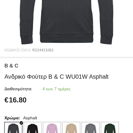
ΚΩΔΙΚΟΣ (SKU):
R224421081
B & C
Ανδρικό Φούτερ B & C WU01W Asphalt
Διαθεσιμότητα:
4 εως 7 ημέρες
€
16.80
Χρώμα:
Asphalt