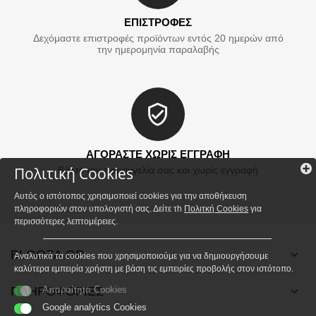
ΕΠΙΣΤΡΟΦΕΣ
Δεχόμαστε επιστροφές προϊόντων εντός 20 ημερών από
την ημερομηνία παραλαβής
ΑΓΟΡΑΣΤΕ ΧΩΡΙΣ ΕΓΓΡΑΦΗ
Πολιτική Cookies
Βάλτε την παραγγελία σας και χωρίς εγγραφή
Αυτός ο ιστότοπος χρησιμοποιεί cookies για την αποθήκευση
πληροφοριών στον υπολογιστή σας. Δείτε τh
Πολιτκή Cookies
για
περισσότερες λεπτομέρειες.
BLOOZA.GR
Αναλυτικά τα cookies που χρησιμοποιούμε για να δημιουργήσουμε
καλύτερα εμπειρία χρήστη με βάση τις εμπειρίες προβολής στον ιστότοπο.
ΠΛΗΡΟΦΟΡΙΕΣ
Απαραίτητα Cookies
Google analytics Cookies