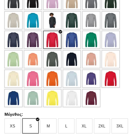
Μέγεθος:
XS
S
M
L
XL
2XL
3XL