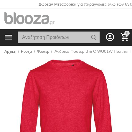
Δωρεάν Μεταφορικά για παραγγελίες άνω των 69€
0
Ανδρικό Φούτερ B & C WU01W Heather 
Αρχική
/
Ρούχα
/
Φούτερ
/