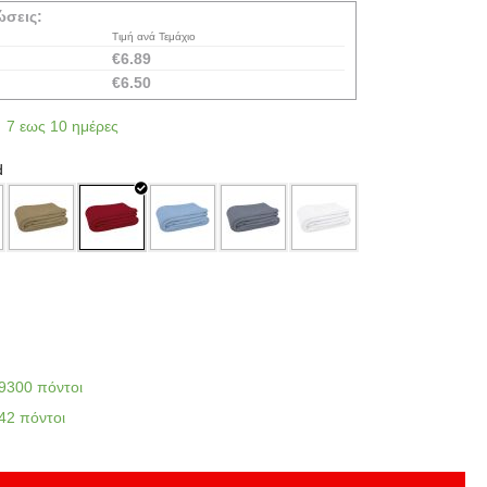
ώσεις:
Τιμή ανά Τεμάχιο
€
6.89
€
6.50
7 εως 10 ημέρες
d
9300 πόντοι
42 πόντοι