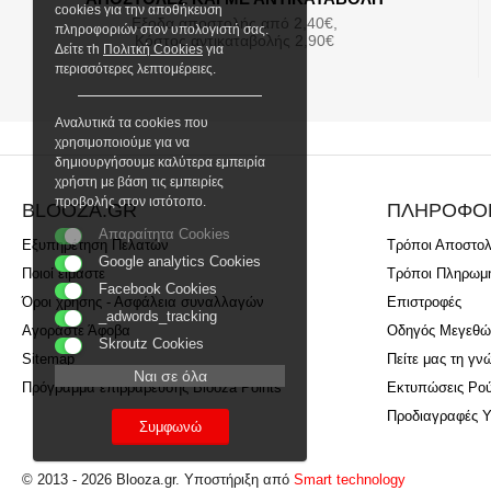
cookies για την αποθήκευση
Εξοδα αποστολής από 2,40€,
πληροφοριών στον υπολογιστή σας.
Κόστος αντικαταβολής 2,90€
Δείτε τh
Πολιτκή Cookies
για
περισσότερες λεπτομέρειες.
Αναλυτικά τα cookies που
χρησιμοποιούμε για να
δημιουργήσουμε καλύτερα εμπειρία
χρήστη με βάση τις εμπειρίες
προβολής στον ιστότοπο.
BLOOZA.GR
ΠΛΗΡΟΦΟ
Απαραίτητα Cookies
Εξυπηρέτηση Πελατών
Τρόποι Αποστο
Google analytics Cookies
Ποιοί είμαστε
Τρόποι Πληρωμ
Facebook Cookies
Όροι χρήσης - Ασφάλεια συναλλαγών
Επιστροφές
_adwords_tracking
Αγοράστε Άφοβα
Οδηγός Μεγεθώ
Skroutz Cookies
Sitemap
Πείτε μας τη γν
Ναι σε όλα
Πρόγραμμα επιβράβευσης Blooza Points
Εκτυπώσεις Ρο
Προδιαγραφές 
Συμφωνώ
© 2013 - 2026 Blooza.gr. Υποστήριξη από
Smart technology