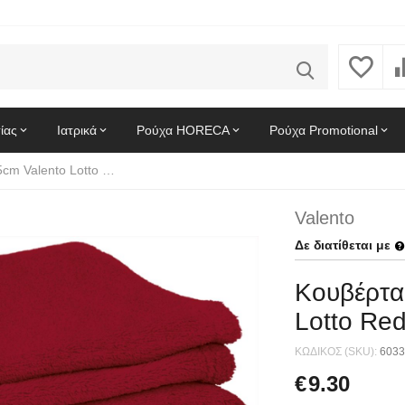
ίας
Ιατρικά
Ρούχα HORECA
Ρούχα Promotional
Κουβέρτα CUSION 140x95cm Valento Lotto Red
Valento
Δε διατίθεται με
Κουβέρτα
Lotto Re
ΚΩΔΙΚΟΣ (SKU):
6033
€
9.30