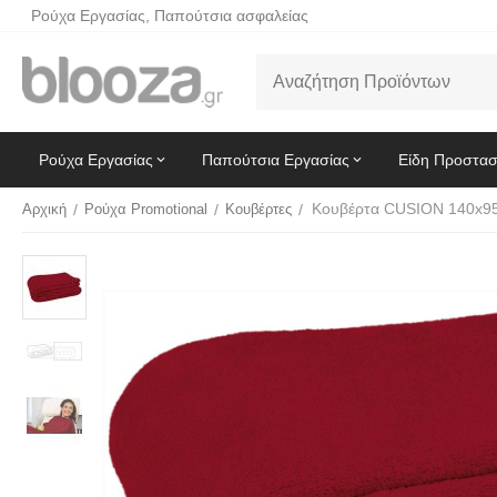
Ρούχα Εργασίας, Παπούτσια ασφαλείας
Ρούχα Εργασίας
Παπούτσια Εργασίας
Είδη Προστασ
Αρχική
/
Ρούχα Promotional
/
Κουβέρτες
/