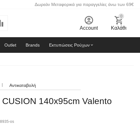
Δωρεάν Μεταφορικά για παραγγελίες άνω των 69€
0
Account
Καλάθι
Outlet
Brands
Εκτυπώσεις Ρούχων
:
Αντικαταβολή
 CUSION 140x95cm Valento
d
8935-os