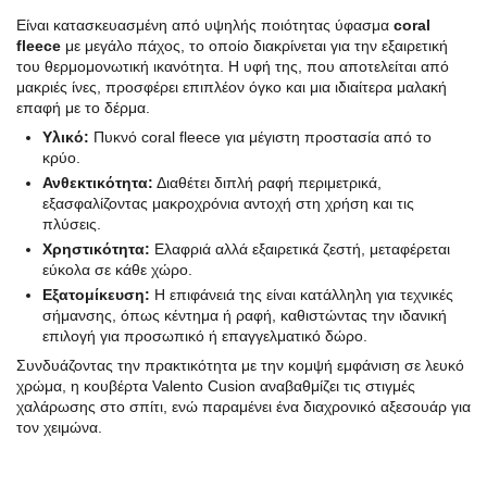
Είναι κατασκευασμένη από υψηλής ποιότητας ύφασμα
coral
fleece
με μεγάλο πάχος, το οποίο διακρίνεται για την εξαιρετική
του θερμομονωτική ικανότητα. Η υφή της, που αποτελείται από
μακριές ίνες, προσφέρει επιπλέον όγκο και μια ιδιαίτερα μαλακή
επαφή με το δέρμα.
Υλικό:
Πυκνό coral fleece για μέγιστη προστασία από το
κρύο.
Ανθεκτικότητα:
Διαθέτει διπλή ραφή περιμετρικά,
εξασφαλίζοντας μακροχρόνια αντοχή στη χρήση και τις
πλύσεις.
Χρηστικότητα:
Ελαφριά αλλά εξαιρετικά ζεστή, μεταφέρεται
εύκολα σε κάθε χώρο.
Εξατομίκευση:
Η επιφάνειά της είναι κατάλληλη για τεχνικές
σήμανσης, όπως κέντημα ή ραφή, καθιστώντας την ιδανική
επιλογή για προσωπικό ή επαγγελματικό δώρο.
Συνδυάζοντας την πρακτικότητα με την κομψή εμφάνιση σε λευκό
χρώμα, η κουβέρτα Valento Cusion αναβαθμίζει τις στιγμές
χαλάρωσης στο σπίτι, ενώ παραμένει ένα διαχρονικό αξεσουάρ για
τον χειμώνα.