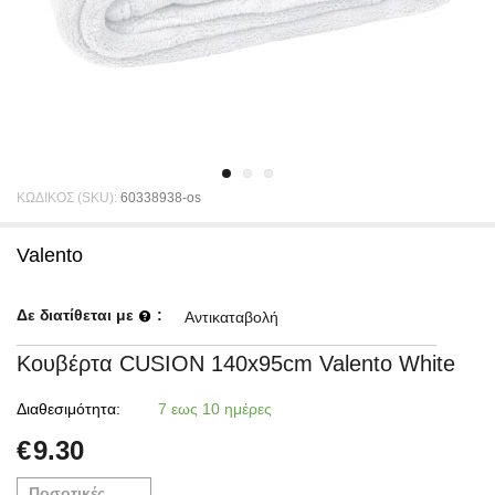
ΚΩΔΙΚΟΣ (SKU):
60338938-os
Valento
Δε διατίθεται με
:
Αντικαταβολή
Κουβέρτα CUSION 140x95cm Valento White
Διαθεσιμότητα:
7 εως 10 ημέρες
€
9.30
Ποσοτικές