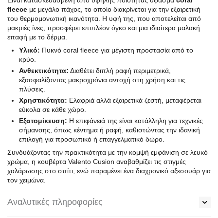
Είναι κατασκευασμένη από υψηλής ποιότητας ύφασμα
coral
fleece
με μεγάλο πάχος, το οποίο διακρίνεται για την εξαιρετική
του θερμομονωτική ικανότητα. Η υφή της, που αποτελείται από
μακριές ίνες, προσφέρει επιπλέον όγκο και μια ιδιαίτερα μαλακή
επαφή με το δέρμα.
Υλικό:
Πυκνό coral fleece για μέγιστη προστασία από το
κρύο.
Ανθεκτικότητα:
Διαθέτει διπλή ραφή περιμετρικά,
εξασφαλίζοντας μακροχρόνια αντοχή στη χρήση και τις
πλύσεις.
Χρηστικότητα:
Ελαφριά αλλά εξαιρετικά ζεστή, μεταφέρεται
εύκολα σε κάθε χώρο.
Εξατομίκευση:
Η επιφάνειά της είναι κατάλληλη για τεχνικές
σήμανσης, όπως κέντημα ή ραφή, καθιστώντας την ιδανική
επιλογή για προσωπικό ή επαγγελματικό δώρο.
Συνδυάζοντας την πρακτικότητα με την κομψή εμφάνιση σε λευκό
χρώμα, η κουβέρτα Valento Cusion αναβαθμίζει τις στιγμές
χαλάρωσης στο σπίτι, ενώ παραμένει ένα διαχρονικό αξεσουάρ για
τον χειμώνα.
Αναλυτικές πληροφορίες