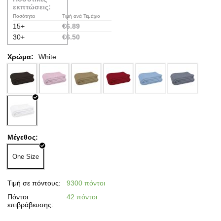
εκπτώσεις:
Ποσότητα
Τιμή ανά Τεμάχιο
15+
€
6.89
30+
€
6.50
Χρώμα:
White
Μέγεθος:
One Size
Τιμή σε πόντους:
9300 πόντοι
Πόντοι
42 πόντοι
επιβράβευσης: