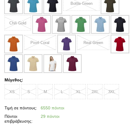
Bottle Green
Chili Gold
Pixel Coral
Real Green
Μέγεθος:
XS
S
M
L
XL
2XL
3XL
Τιμή σε πόντους:
6550 πόντοι
Πόντοι
29 πόντοι
επιβράβευσης: