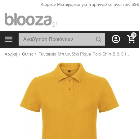
Δωρεάν Μεταφορικά για παραγγελίες άνω των 69€
0
Γυναικείο Μπλουζάκι Pique Polo Shirt B & C ID.001 Women Chili Gold
Αρχική
/
Outlet
/