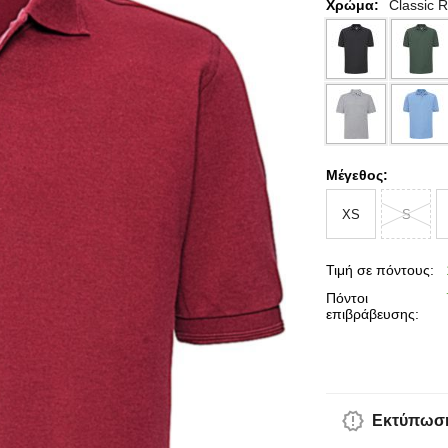
Χρώμα:
Classic 
Μέγεθος:
XS
S
Τιμή σε πόντους:
Πόντοι
επιβράβευσης:
Εκτύπωση