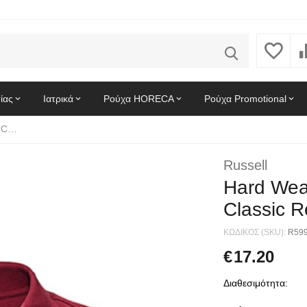
ίας
Ιατρικά
Ρούχα HORECA
Ρούχα Promotional
Hard Wearing Polo Shirt Russell R-599M-0 Classic Red
Russell
Hard Wear
Classic 
ΚΩΔΙΚΟΣ (SKU):
R59
€
17.20
Διαθεσιμότητα: