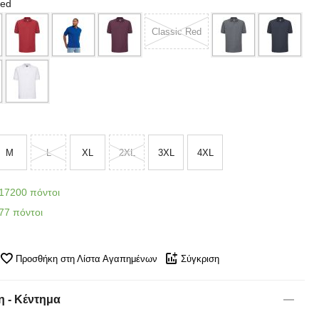
Red
Classic Red
M
L
XL
2XL
3XL
4XL
17200 πόντοι
77 πόντοι
Προσθήκη στη Λίστα Αγαπημένων
Σύγκριση
 - Κέντημα