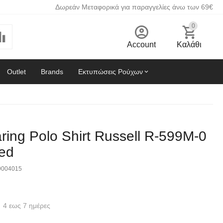
Δωρεάν Μεταφορικά για παραγγελίες άνω των 69€
0
Account
Καλάθι
Outlet
Brands
Εκτυπώσεις Ρούχων
ing Polo Shirt Russell R-599M-0
Red
9004015
4 εως 7 ημέρες