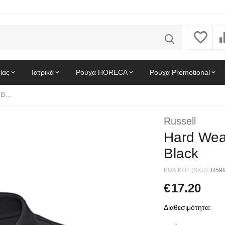
ίας
Ιατρικά
Ρούχα HORECA
Ρούχα Promotional
Hard Wearing Polo Shirt Russell R-599M-0 Black
Russell
Hard Wear
Black
ΚΩΔΙΚΟΣ (SKU):
R59
€
17.20
Διαθεσιμότητα: