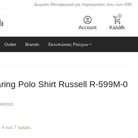
Δωρεάν Μεταφορικά για παραγγελίες άνω των 69€
0
Account
Καλάθι
Outlet
Brands
Εκτυπώσεις Ρούχων
ing Polo Shirt Russell R-599M-0
9001015
4 εως 7 ημέρες