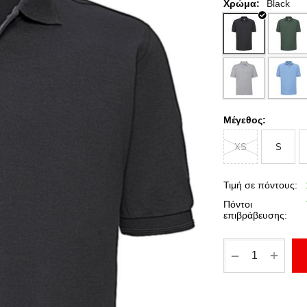
Χρώμα:
Black
Μέγεθος:
XS
S
Τιμή σε πόντους:
Πόντοι
επιβράβευσης:
+
−