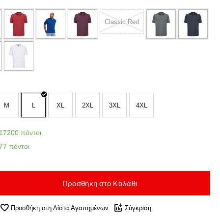
Classic Red
M
L
XL
2XL
3XL
4XL
17200 πόντοι
77 πόντοι
Προσθήκη στο Καλάθι
Προσθήκη στη Λίστα Αγαπημένων
Σύγκριση