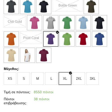
Bottle Green
Chili Gold
Pixel Coral
Μέγεθος:
XS
S
M
L
XL
2XL
3XL
Τιμή σε πόντους:
8550 πόντοι
Πόντοι
38 πόντοι
επιβράβευσης: