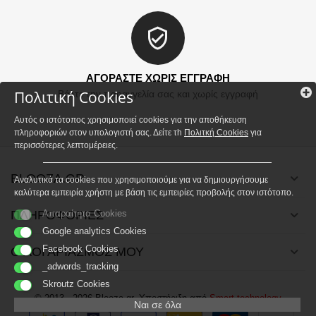
ΑΓΟΡΑΣΤΕ ΧΩΡΙΣ ΕΓΓΡΑΦΗ
Πολιτική Cookies
Βάλτε την παραγγελία σας και χωρίς εγγραφή
Αυτός ο ιστότοπος χρησιμοποιεί cookies για την αποθήκευση
πληροφοριών στον υπολογιστή σας. Δείτε τh
Πολιτκή Cookies
για
περισσότερες λεπτομέρειες.
BLOOZA.GR
Αναλυτικά τα cookies που χρησιμοποιούμε για να δημιουργήσουμε
καλύτερα εμπειρία χρήστη με βάση τις εμπειρίες προβολής στον ιστότοπο.
ΠΛΗΡΟΦΟΡΙΕΣ
Απαραίτητα Cookies
Google analytics Cookies
Facebook Cookies
Ο ΛΟΓΑΡΙΑΣΜΟΣ ΜΟΥ
_adwords_tracking
Skroutz Cookies
© 2013 - 2026 Blooza.gr. Υποστήριξη από
Smart technology
Ναι σε όλα