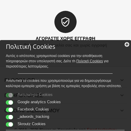
ΑΓΟΡΑΣΤΕ ΧΩΡΙΣ ΕΓΓΡΑΦΗ
Πολιτική Cookies
Βάλτε την παραγγελία σας και χωρίς εγγραφή
Αυτός ο ιστότοπος χρησιμοποιεί cookies για την αποθήκευση
πληροφοριών στον υπολογιστή σας. Δείτε τh
Πολιτκή Cookies
για
περισσότερες λεπτομέρειες.
BLOOZA.GR
Αναλυτικά τα cookies που χρησιμοποιούμε για να δημιουργήσουμε
καλύτερα εμπειρία χρήστη με βάση τις εμπειρίες προβολής στον ιστότοπο.
ΠΛΗΡΟΦΟΡΙΕΣ
Απαραίτητα Cookies
Google analytics Cookies
Facebook Cookies
Ο ΛΟΓΑΡΙΑΣΜΟΣ ΜΟΥ
_adwords_tracking
Skroutz Cookies
© 2013 - 2026 Blooza.gr. Υποστήριξη από
Smart technology