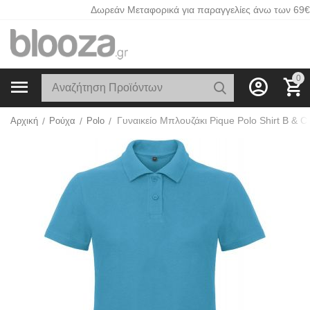
Δωρεάν Μεταφορικά για παραγγελίες άνω των 69€
0
Αρχική
/
Ρούχα
/
Polo
/