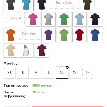
Bottle Green
Chili Gold
Pixel Coral
Μέγεθος:
XS
S
M
L
XL
2XL
3XL
Τιμή σε πόντους:
8550 πόντοι
Πόντοι
38 πόντοι
επιβράβευσης: