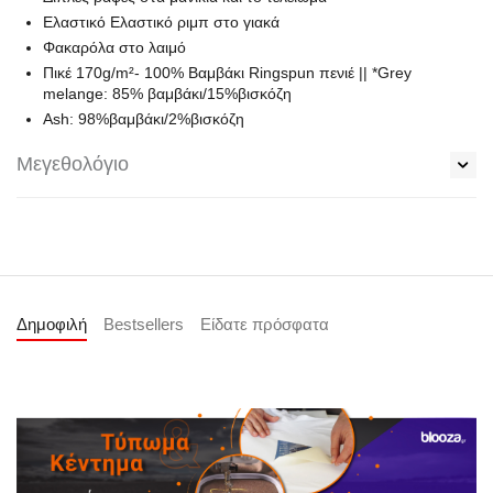
Ελαστικό Ελαστικό ριμπ στο γιακά
Φακαρόλα στο λαιμό
Πικέ 170g/m²- 100% Βαμβάκι Ringspun πενιέ || *Grey
melange: 85% βαμβάκι/15%βισκόζη
Ash: 98%βαμβάκι/2%βισκόζη
Μεγεθολόγιο
Δημοφιλή
Bestsellers
Είδατε πρόσφατα