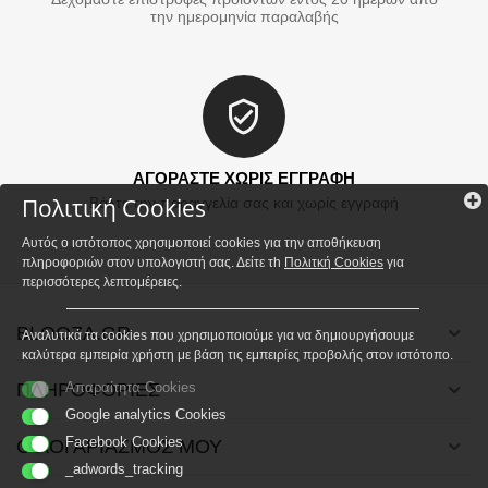
την ημερομηνία παραλαβής
ΑΓΟΡΑΣΤΕ ΧΩΡΙΣ ΕΓΓΡΑΦΗ
Πολιτική Cookies
Βάλτε την παραγγελία σας και χωρίς εγγραφή
Αυτός ο ιστότοπος χρησιμοποιεί cookies για την αποθήκευση
πληροφοριών στον υπολογιστή σας. Δείτε τh
Πολιτκή Cookies
για
περισσότερες λεπτομέρειες.
BLOOZA.GR
Αναλυτικά τα cookies που χρησιμοποιούμε για να δημιουργήσουμε
καλύτερα εμπειρία χρήστη με βάση τις εμπειρίες προβολής στον ιστότοπο.
ΠΛΗΡΟΦΟΡΙΕΣ
Απαραίτητα Cookies
Google analytics Cookies
Facebook Cookies
Ο ΛΟΓΑΡΙΑΣΜΟΣ ΜΟΥ
_adwords_tracking