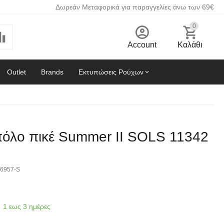
Δωρεάν Μεταφορικά για παραγγελίες άνω των 69€
0
Account
Καλάθι
Outlet
Brands
Εκτυπώσεις Ρούχων
πόλο πικέ Summer II SOLS 11342
6957-S
1 εως 3 ημέρες