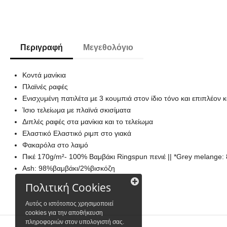
Περιγραφή
Μεγεθολόγιο
Κοντά μανίκια
Πλαϊνές ραφές
Ενισχυμένη πατιλέτα με 3 κουμπιά στον ίδιο τόνο και επιπλέον
Ίσιο τελείωμα με πλαϊνά σκισίματα
Διπλές ραφές στα μανίκια και το τελείωμα
Ελαστικό Ελαστικό ριμπ στο γιακά
Φακαρόλα στο λαιμό
Πικέ 170g/m²- 100% Βαμβάκι Ringspun πενιέ || *Grey melange
Ash: 98%βαμβάκι/2%βισκόζη
Πολιτική Cookies
Αυτός ο ιστότοπος χρησιμοποιεί
cookies για την αποθήκευση
πληροφοριών στον υπολογιστή σας.