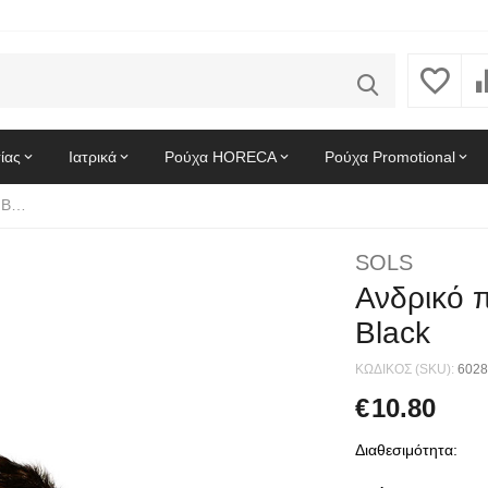
ίας
Ιατρικά
Ρούχα HORECA
Ρούχα Promotional
Ανδρικό πόλο πικέ Summer II SOLS 11342 Black
SOLS
Ανδρικό 
Black
ΚΩΔΙΚΟΣ (SKU):
6028
€
10.80
Διαθεσιμότητα: