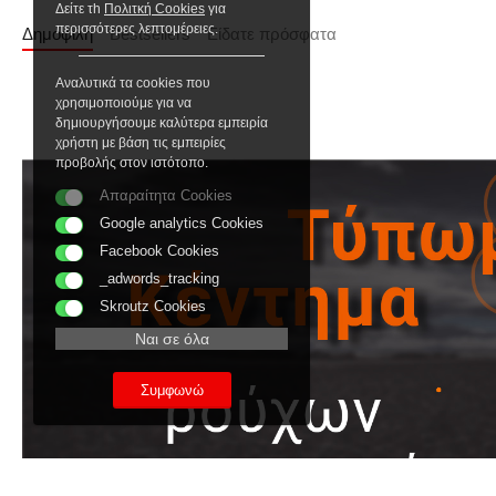
Δείτε τh
Πολιτκή Cookies
για
περισσότερες λεπτομέρειες.
Δημοφιλή
Bestsellers
Είδατε πρόσφατα
Αναλυτικά τα cookies που
χρησιμοποιούμε για να
δημιουργήσουμε καλύτερα εμπειρία
χρήστη με βάση τις εμπειρίες
προβολής στον ιστότοπο.
Απαραίτητα Cookies
Google analytics Cookies
Facebook Cookies
_adwords_tracking
Skroutz Cookies
Ναι σε όλα
Συμφωνώ