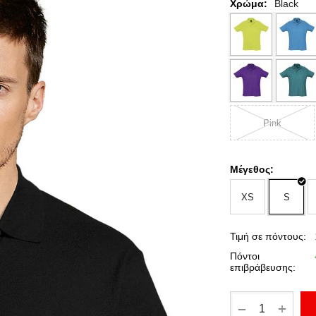
Χρώμα:
Black
Pink
Μέγεθος:
XS
S
Τιμή σε πόντους:
Πόντοι
επιβράβευσης:
+
−