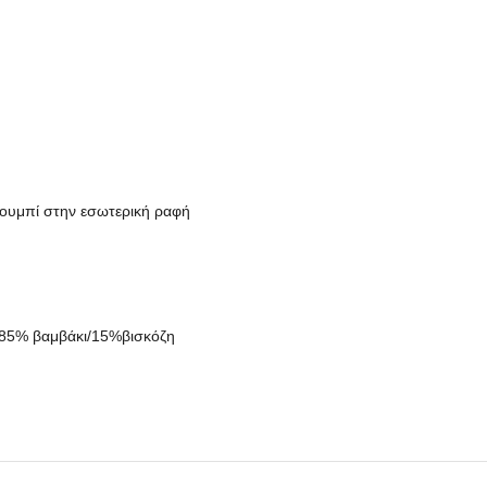
 κουμπί στην εσωτερική ραφή
: 85% βαμβάκι/15%βισκόζη