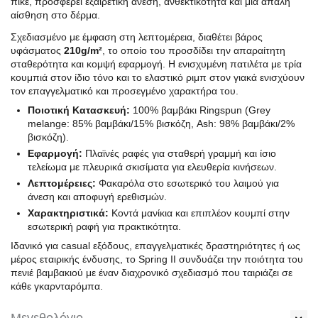
πικέ, προσφέρει εξαιρετική άνεση, ανθεκτικότητα και μια απαλή
αίσθηση στο δέρμα.
Σχεδιασμένο με έμφαση στη λεπτομέρεια, διαθέτει βάρος
υφάσματος
210g/m²
, το οποίο του προσδίδει την απαραίτητη
σταθερότητα και κομψή εφαρμογή. Η ενισχυμένη πατιλέτα με τρία
κουμπιά στον ίδιο τόνο και το ελαστικό ριμπ στον γιακά ενισχύουν
τον επαγγελματικό και προσεγμένο χαρακτήρα του.
Ποιοτική Κατασκευή:
100% βαμβάκι Ringspun (Grey
melange: 85% βαμβάκι/15% βισκόζη, Ash: 98% βαμβάκι/2%
βισκόζη).
Εφαρμογή:
Πλαϊνές ραφές για σταθερή γραμμή και ίσιο
τελείωμα με πλευρικά σκισίματα για ελευθερία κινήσεων.
Λεπτομέρειες:
Φακαρόλα στο εσωτερικό του λαιμού για
άνεση και αποφυγή ερεθισμών.
Χαρακτηριστικά:
Κοντά μανίκια και επιπλέον κουμπί στην
εσωτερική ραφή για πρακτικότητα.
Ιδανικό για casual εξόδους, επαγγελματικές δραστηριότητες ή ως
μέρος εταιρικής ένδυσης, το Spring II συνδυάζει την ποιότητα του
πενιέ βαμβακιού με έναν διαχρονικό σχεδιασμό που ταιριάζει σε
κάθε γκαρνταρόμπα.