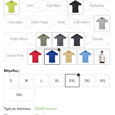
Ash
Atoll Blue
Burgundy
Chocolate
Dark Purple
Gold
Golf Green
Kelly Green
Orange
Orchid Pink
Μέγεθος:
S
M
L
XL
XXL
3XL
4XL
5XL
Τιμή σε πόντους:
16300 πόντοι