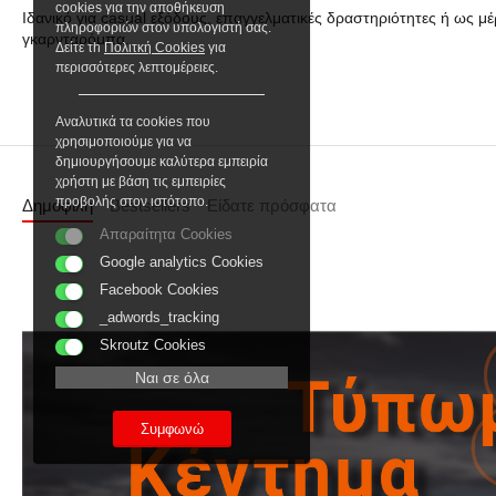
cookies για την αποθήκευση
Ιδανικό για casual εξόδους, επαγγελματικές δραστηριότητες ή ως μέρ
πληροφοριών στον υπολογιστή σας.
γκαρνταρόμπα.
Δείτε τh
Πολιτκή Cookies
για
περισσότερες λεπτομέρειες.
Αναλυτικά τα cookies που
χρησιμοποιούμε για να
δημιουργήσουμε καλύτερα εμπειρία
χρήστη με βάση τις εμπειρίες
προβολής στον ιστότοπο.
Δημοφιλή
Bestsellers
Είδατε πρόσφατα
Απαραίτητα Cookies
Google analytics Cookies
Facebook Cookies
_adwords_tracking
Skroutz Cookies
Ναι σε όλα
Συμφωνώ