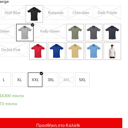
lange
Atoll Blue
Burgundy
Chocolate
Dark Purple
 Green
Kelly Green
Orchid Pink
L
XL
XXL
3XL
4XL
5XL
16300 πόντοι
73 πόντοι
Προσθήκη στο Καλάθι