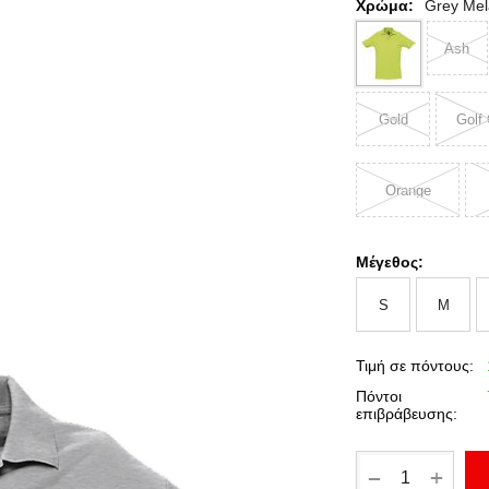
Χρώμα:
Grey Me
Ash
Gold
Golf
Orange
Μέγεθος:
S
M
Τιμή σε πόντους:
Πόντοι
επιβράβευσης:
+
−