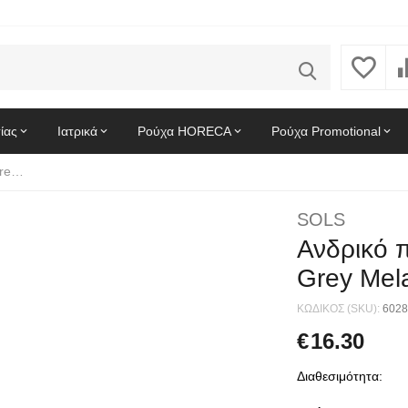
ίας
Ιατρικά
Ρούχα HORECA
Ρούχα Promotional
Ανδρικό πόλο πικέ Spring II SOLS 11362 Grey Melange
SOLS
Ανδρικό π
Grey Mel
ΚΩΔΙΚΟΣ (SKU):
6028
€
16.30
Διαθεσιμότητα: