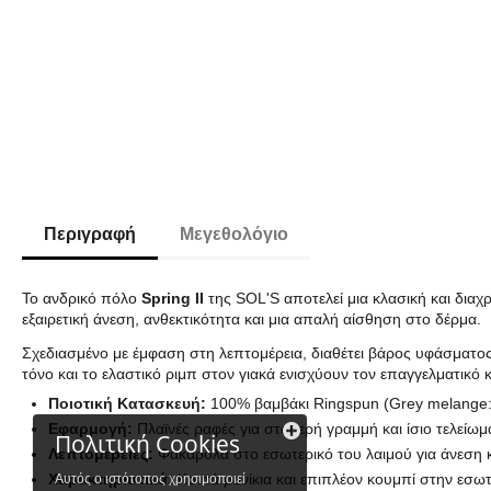
Περιγραφή
Μεγεθολόγιο
Το ανδρικό πόλο
Spring II
της SOL'S αποτελεί μια κλασική και δια
εξαιρετική άνεση, ανθεκτικότητα και μια απαλή αίσθηση στο δέρμα.
Σχεδιασμένο με έμφαση στη λεπτομέρεια, διαθέτει βάρος υφάσματο
τόνο και το ελαστικό ριμπ στον γιακά ενισχύουν τον επαγγελματικό
Ποιοτική Κατασκευή:
100% βαμβάκι Ringspun (Grey melange:
Εφαρμογή:
Πλαϊνές ραφές για σταθερή γραμμή και ίσιο τελείωμ
Πολιτική Cookies
Λεπτομέρειες:
Φακαρόλα στο εσωτερικό του λαιμού για άνεση 
Χαρακτηριστικά:
Κοντά μανίκια και επιπλέον κουμπί στην εσωτ
Αυτός ο ιστότοπος χρησιμοποιεί