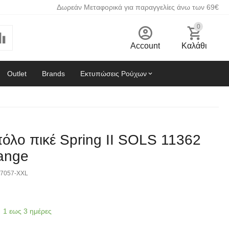
Δωρεάν Μεταφορικά για παραγγελίες άνω των 69€
0
Account
Καλάθι
Outlet
Brands
Εκτυπώσεις Ρούχων
όλο πικέ Spring II SOLS 11362
ange
7057-XXL
1 εως 3 ημέρες