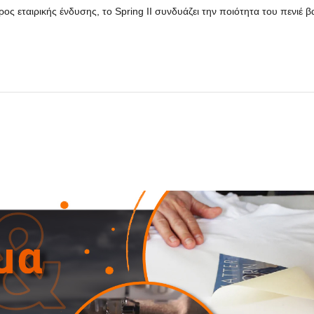
ος εταιρικής ένδυσης, το Spring II συνδυάζει την ποιότητα του πενιέ β