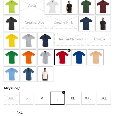
Aqua
Creamy Blue
Creamy Pink
Heather Oxblood
Hibiscus
Μέγεθος:
XS
S
M
L
XL
XXL
3XL
4XL