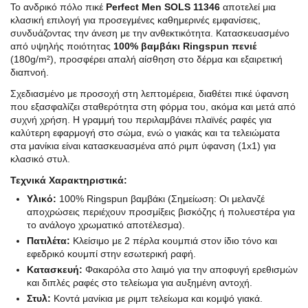
Το ανδρικό πόλο πικέ
Perfect Men SOLS 11346
αποτελεί μια
κλασική επιλογή για προσεγμένες καθημερινές εμφανίσεις,
συνδυάζοντας την άνεση με την ανθεκτικότητα. Κατασκευασμένο
από υψηλής ποιότητας
100% βαμβάκι Ringspun πενιέ
(180g/m²), προσφέρει απαλή αίσθηση στο δέρμα και εξαιρετική
διαπνοή.
Σχεδιασμένο με προσοχή στη λεπτομέρεια, διαθέτει πικέ ύφανση
που εξασφαλίζει σταθερότητα στη φόρμα του, ακόμα και μετά από
συχνή χρήση. Η γραμμή του περιλαμβάνει πλαϊνές ραφές για
καλύτερη εφαρμογή στο σώμα, ενώ ο γιακάς και τα τελειώματα
στα μανίκια είναι κατασκευασμένα από ριμπ ύφανση (1x1) για
κλασικό στυλ.
Τεχνικά Χαρακτηριστικά:
Υλικό:
100% Ringspun βαμβάκι (Σημείωση: Οι μελανζέ
αποχρώσεις περιέχουν προσμίξεις βισκόζης ή πολυεστέρα για
το ανάλογο χρωματικό αποτέλεσμα).
Πατιλέτα:
Κλείσιμο με 2 πέρλα κουμπιά στον ίδιο τόνο και
εφεδρικό κουμπί στην εσωτερική ραφή.
Κατασκευή:
Φακαρόλα στο λαιμό για την αποφυγή ερεθισμών
και διπλές ραφές στο τελείωμα για αυξημένη αντοχή.
Στυλ:
Κοντά μανίκια με ριμπ τελείωμα και κομψό γιακά.