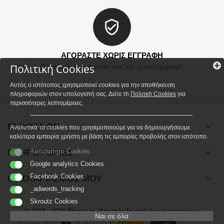
ΑΓΟΡΑΣΤΕ ΧΩΡΙΣ ΕΓΓΡΑΦΗ
Πολιτική Cookies
Βάλτε την παραγγελία σας και χωρίς εγγραφή
Αυτός ο ιστότοπος χρησιμοποιεί cookies για την αποθήκευση
πληροφοριών στον υπολογιστή σας. Δείτε τh
Πολιτκή Cookies
για
περισσότερες λεπτομέρειες.
BLOOZA.GR
Αναλυτικά τα cookies που χρησιμοποιούμε για να δημιουργήσουμε
καλύτερα εμπειρία χρήστη με βάση τις εμπειρίες προβολής στον ιστότοπο.
ΠΛΗΡΟΦΟΡΙΕΣ
Απαραίτητα Cookies
Google analytics Cookies
Facebook Cookies
Ο ΛΟΓΑΡΙΑΣΜΟΣ ΜΟΥ
_adwords_tracking
Skroutz Cookies
© 2013 - 2026 Blooza.gr. Υποστήριξη από
Smart technology
Ναι σε όλα