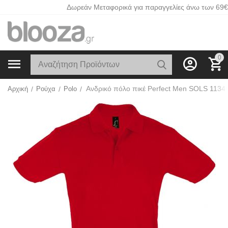
Δωρεάν Μεταφορικά για παραγγελίες άνω των 69€
0
Αρχική
/
Ρούχα
/
Polo
/