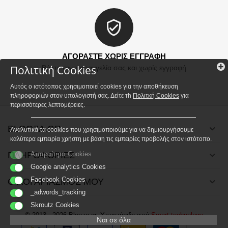
ΑΓΟΡΑΣΤΕ ΧΩΡΙΣ ΕΓΓΡΑΦΗ
Πολιτική Cookies
Βάλτε την παραγγελία σας και χωρίς εγγραφή
Αυτός ο ιστότοπος χρησιμοποιεί cookies για την αποθήκευση
πληροφοριών στον υπολογιστή σας. Δείτε τh
Πολιτκή Cookies
για
περισσότερες λεπτομέρειες.
BLOOZA.GR
Αναλυτικά τα cookies που χρησιμοποιούμε για να δημιουργήσουμε
καλύτερα εμπειρία χρήστη με βάση τις εμπειρίες προβολής στον ιστότοπο.
ΠΛΗΡΟΦΟΡΙΕΣ
Απαραίτητα Cookies
Google analytics Cookies
Facebook Cookies
Ο ΛΟΓΑΡΙΑΣΜΟΣ ΜΟΥ
_adwords_tracking
Skroutz Cookies
© 2013 - 2026 Blooza.gr. Υποστήριξη από
Smart technology
Ναι σε όλα