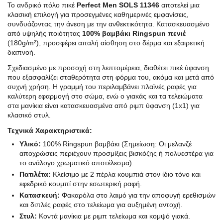
Το ανδρικό πόλο πικέ
Perfect Men SOLS 11346
αποτελεί μια
κλασική επιλογή για προσεγμένες καθημερινές εμφανίσεις,
συνδυάζοντας την άνεση με την ανθεκτικότητα. Κατασκευασμένο
από υψηλής ποιότητας
100% βαμβάκι Ringspun πενιέ
(180g/m²), προσφέρει απαλή αίσθηση στο δέρμα και εξαιρετική
διαπνοή.
Σχεδιασμένο με προσοχή στη λεπτομέρεια, διαθέτει πικέ ύφανση
που εξασφαλίζει σταθερότητα στη φόρμα του, ακόμα και μετά από
συχνή χρήση. Η γραμμή του περιλαμβάνει πλαϊνές ραφές για
καλύτερη εφαρμογή στο σώμα, ενώ ο γιακάς και τα τελειώματα
στα μανίκια είναι κατασκευασμένα από ριμπ ύφανση (1x1) για
κλασικό στυλ.
Τεχνικά Χαρακτηριστικά:
Υλικό:
100% Ringspun βαμβάκι (Σημείωση: Οι μελανζέ
αποχρώσεις περιέχουν προσμίξεις βισκόζης ή πολυεστέρα για
το ανάλογο χρωματικό αποτέλεσμα).
Πατιλέτα:
Κλείσιμο με 2 πέρλα κουμπιά στον ίδιο τόνο και
εφεδρικό κουμπί στην εσωτερική ραφή.
Κατασκευή:
Φακαρόλα στο λαιμό για την αποφυγή ερεθισμών
και διπλές ραφές στο τελείωμα για αυξημένη αντοχή.
Στυλ:
Κοντά μανίκια με ριμπ τελείωμα και κομψό γιακά.