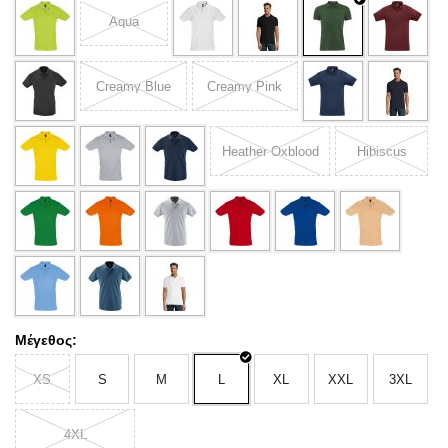
Aqua
Creamy Blue
Creamy Pink
Heather Oxblood
Hibiscus
Μέγεθος:
XS
S
M
L
XL
XXL
3XL
4XL