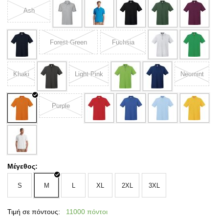
Ash
Forest Green
Fuchsia
Khaki
Light Pink
Neomint
Purple
Μέγεθος:
S
M
L
XL
2XL
3XL
Τιμή σε πόντους:
11000 πόντοι