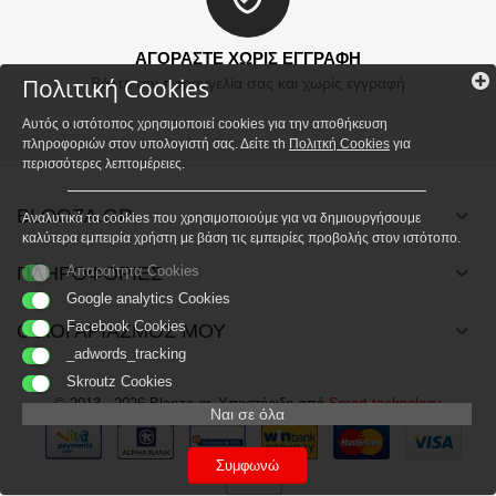
ΑΓΟΡΑΣΤΕ ΧΩΡΙΣ ΕΓΓΡΑΦΗ
Πολιτική Cookies
Βάλτε την παραγγελία σας και χωρίς εγγραφή
Αυτός ο ιστότοπος χρησιμοποιεί cookies για την αποθήκευση
πληροφοριών στον υπολογιστή σας. Δείτε τh
Πολιτκή Cookies
για
περισσότερες λεπτομέρειες.
BLOOZA.GR
Αναλυτικά τα cookies που χρησιμοποιούμε για να δημιουργήσουμε
καλύτερα εμπειρία χρήστη με βάση τις εμπειρίες προβολής στον ιστότοπο.
ΠΛΗΡΟΦΟΡΙΕΣ
Απαραίτητα Cookies
Google analytics Cookies
Facebook Cookies
Ο ΛΟΓΑΡΙΑΣΜΟΣ ΜΟΥ
_adwords_tracking
Skroutz Cookies
© 2013 - 2026 Blooza.gr. Υποστήριξη από
Smart technology
Ναι σε όλα
Συμφωνώ