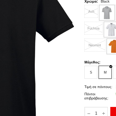
Χρώμα:
Black
Ash
Fuchsia
Neomint
Μέγεθος:
S
M
Τιμή σε πόντους:
Πόντοι
επιβράβευσης:
+
−