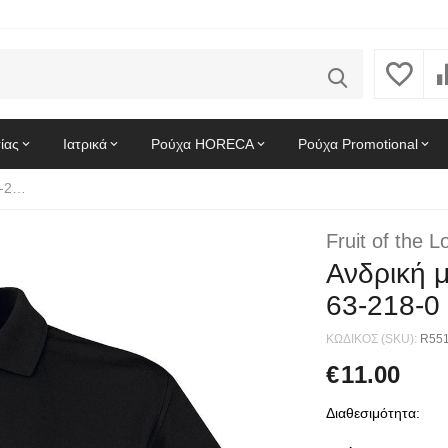
ίας
Ιατρικά
Ρούχα HORECA
Ρούχα Promotional
Ανδρική μπλούζα Polo Fruit of the Loom 63-218-0 Black
Fruit of the 
Ανδρική μ
63-218-0
ΚΩΔΙΚΟΣ (SKU):
R55
€
11.00
Διαθεσιμότητα: