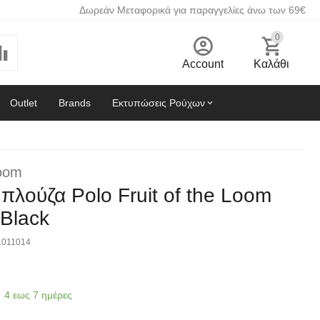
Δωρεάν Μεταφορικά για παραγγελίες άνω των 69€
0
Account
Καλάθι
Outlet
Brands
Εκτυπώσεις Ρούχων
Loom
πλούζα Polo Fruit of the Loom
 Black
1011014
4 εως 7 ημέρες