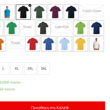
Forest Green
Khaki
Light Pink
Purple
L
XL
2XL
3XL
11000 πόντοι
50 πόντοι
Προσθήκη στο Καλάθι