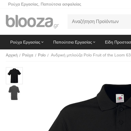
Ρούχα Εργασίας, Παπούτσια ασφαλείας
Ρούχα Εργασίας
Παπούτσια Εργασίας
Είδη Προστασ
Αρχική
/
Ρούχα
/
Polo
/