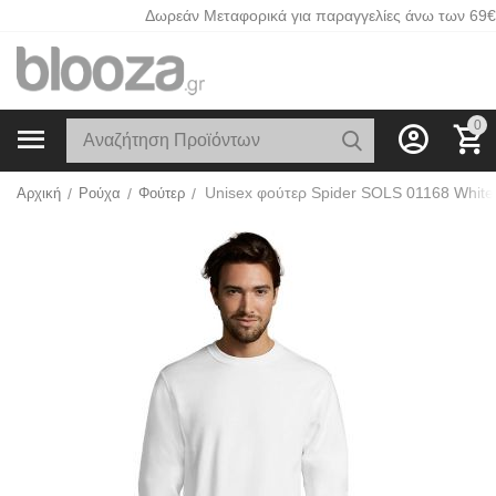
Δωρεάν Μεταφορικά για παραγγελίες άνω των 69€
0
Unisex φούτερ Spider SOLS 01168 White
Αρχική
/
Ρούχα
/
Φούτερ
/