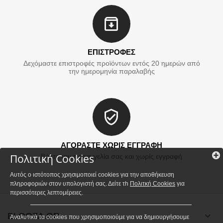
ΕΠΙΣΤΡΟΦΕΣ
Δεχόμαστε επιστροφές προϊόντων εντός 20 ημερών από
την ημερομηνία παραλαβής
ΑΓΟΡΑΣΤΕ ΧΩΡΙΣ ΕΓΓΡΑΦΗ
Πολιτική Cookies
Βάλτε την παραγγελία σας και χωρίς εγγραφή
Αυτός ο ιστότοπος χρησιμοποιεί cookies για την αποθήκευση
πληροφοριών στον υπολογιστή σας. Δείτε τh
Πολιτκή Cookies
για
περισσότερες λεπτομέρειες.
BLOOZA.GR
Αναλυτικά τα cookies που χρησιμοποιούμε για να δημιουργήσουμε