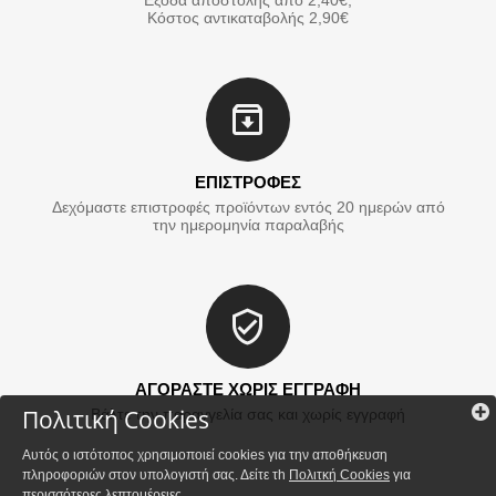
Εξοδα αποστολής από 2,40€,
Κόστος αντικαταβολής 2,90€
ΕΠΙΣΤΡΟΦΕΣ
Δεχόμαστε επιστροφές προϊόντων εντός 20 ημερών από
την ημερομηνία παραλαβής
ΑΓΟΡΑΣΤΕ ΧΩΡΙΣ ΕΓΓΡΑΦΗ
Πολιτική Cookies
Βάλτε την παραγγελία σας και χωρίς εγγραφή
Αυτός ο ιστότοπος χρησιμοποιεί cookies για την αποθήκευση
πληροφοριών στον υπολογιστή σας. Δείτε τh
Πολιτκή Cookies
για
περισσότερες λεπτομέρειες.