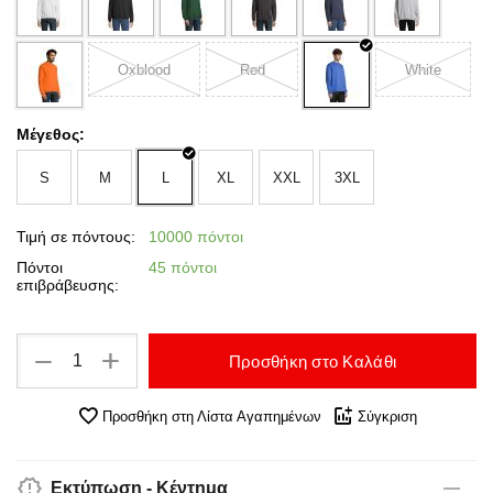
Oxblood
Red
White
Μέγεθος:
S
M
L
XL
XXL
3XL
Τιμή σε πόντους:
10000 πόντοι
Πόντοι
45 πόντοι
επιβράβευσης:
+
−
Προσθήκη στο Καλάθι
Προσθήκη στη Λίστα Αγαπημένων
Σύγκριση
Εκτύπωση - Κέντημα