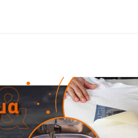
ual εμφανίσεις.