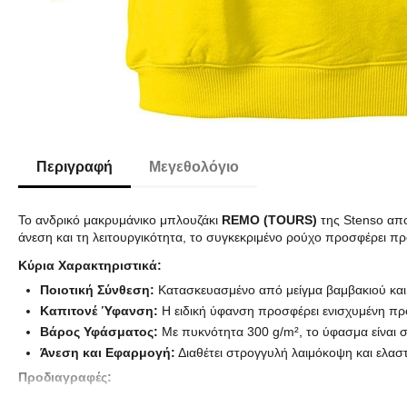
Περιγραφή
Μεγεθολόγιο
Το ανδρικό μακρυμάνικο μπλουζάκι
REMO (TOURS)
της Stenso απο
άνεση και τη λειτουργικότητα, το συγκεκριμένο ρούχο προσφέρει π
Κύρια Χαρακτηριστικά:
Ποιοτική Σύνθεση:
Κατασκευασμένο από μείγμα βαμβακιού και 
Καπιτονέ Ύφανση:
Η ειδική ύφανση προσφέρει ενισχυμένη προ
Βάρος Υφάσματος:
Με πυκνότητα 300 g/m², το ύφασμα είναι στ
Άνεση και Εφαρμογή:
Διαθέτει στρογγυλή λαιμόκοψη και ελαστ
Προδιαγραφές:
Υλικό:
Βαμβάκι / Πολυεστέρας