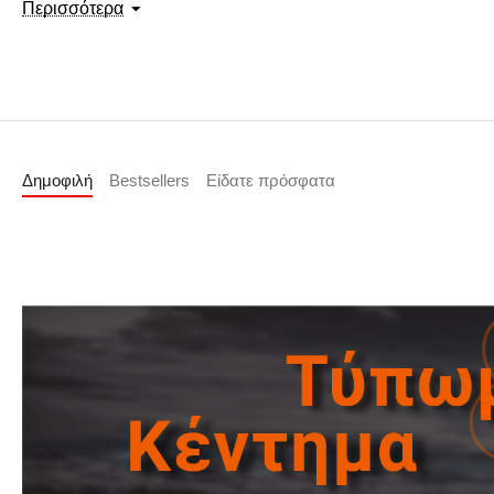
Περισσότερα
Βάρος:
300 g/m²
Χρώμα:
Μαύρο
Χρήση:
Κατάλληλο για εργασία, υπαίθριες δραστηριότητες ή cas
Δημοφιλή
Bestsellers
Είδατε πρόσφατα