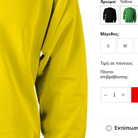
Χρώμα:
Yellow
Μέγεθος:
S
M
Τιμή σε πόντους:
Πόντοι
επιβράβευσης:
+
−
Εκτύπωση