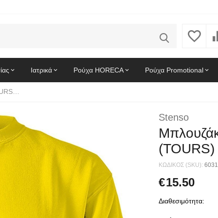
ίας
Ιατρικά
Ρούχα HORECA
Ρούχα Promotional
Μπλουζάκι με μακριά μανίκια REMO (TOURS) Stenso Yellow
Stenso
Μπλουζάκ
(TOURS) 
ΚΩΔΙΚΟΣ (SKU):
6031
€
15.50
Διαθεσιμότητα: