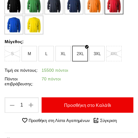
Μέγεθος:
S
M
L
XL
2XL
3XL
4XL
Τιμή σε πόντους:
15500 πόντοι
Πόντοι
70 πόντοι
επιβράβευσης:
+
−
Προσθήκη στο Καλάθι
Προσθήκη στη Λίστα Αγαπημένων
Σύγκριση