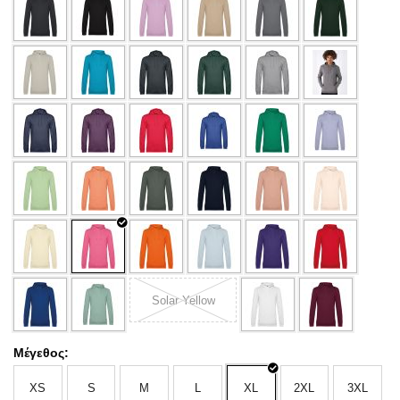
Solar Yellow
Μέγεθος:
XS
S
M
L
XL
2XL
3XL