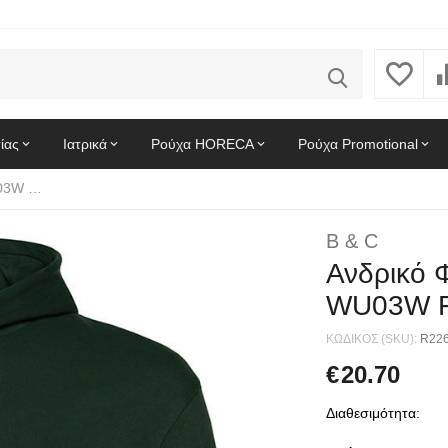
ίας
Ιατρικά
Ρούχα HORECA
Ρούχα Promotional
Ανδρικό Φούτερ French Terry B & C WU03W Forest Green
B & C
Ανδρικό Φ
WU03W F
ΚΩΔΙΚΟΣ (SKU):
R22
€
20.70
Διαθεσιμότητα: