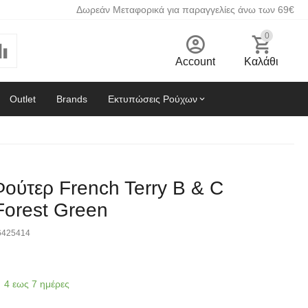
Δωρεάν Μεταφορικά για παραγγελίες άνω των 69€
0
Account
Καλάθι
Outlet
Brands
Εκτυπώσεις Ρούχων
ούτερ French Terry B & C
orest Green
6425414
4 εως 7 ημέρες