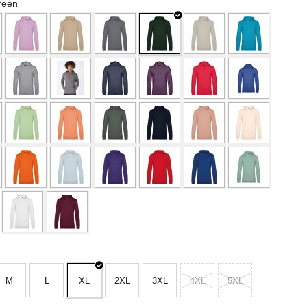
reen
M
L
XL
2XL
3XL
4XL
5XL