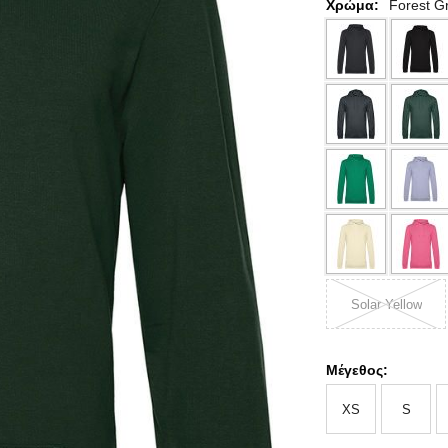
Χρώμα:
Forest G
Solar Yellow
Μέγεθος:
XS
S