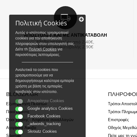
Πολιτική Cookies
Αυτός ο ιστότοπος χρησιμοποιεί
ΑΠΟΣΤΟΛΕΣ ΚΑΙ ΜΕ ΑΝΤΙΚΑΤΑΒΟΛΗ
cookies για την αποθήκευση
Εξοδα αποστολής από 2,40€,
πληροφοριών στον υπολογιστή σας.
Κόστος αντικαταβολής 2,90€
Δείτε τh
Πολιτκή Cookies
για
περισσότερες λεπτομέρειες.
Αναλυτικά τα cookies που
χρησιμοποιούμε για να
δημιουργήσουμε καλύτερα εμπειρία
χρήστη με βάση τις εμπειρίες
προβολής στον ιστότοπο.
BLOOZA.GR
ΠΛΗΡΟΦΟ
Απαραίτητα Cookies
Εξυπηρέτηση Πελατών
Τρόποι Αποστο
Google analytics Cookies
Ποιοί είμαστε
Τρόποι Πληρωμ
Facebook Cookies
Όροι χρήσης - Ασφάλεια συναλλαγών
Επιστροφές
_adwords_tracking
Αγοράστε Άφοβα
Οδηγός Μεγεθώ
Skroutz Cookies
Sitemap
Πείτε μας τη γν