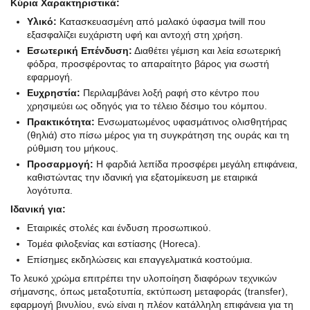
Κύρια Χαρακτηριστικά:
Υλικό:
Κατασκευασμένη από μαλακό ύφασμα twill που
εξασφαλίζει ευχάριστη υφή και αντοχή στη χρήση.
Εσωτερική Επένδυση:
Διαθέτει γέμιση και λεία εσωτερική
φόδρα, προσφέροντας το απαραίτητο βάρος για σωστή
εφαρμογή.
Ευχρηστία:
Περιλαμβάνει λοξή ραφή στο κέντρο που
χρησιμεύει ως οδηγός για το τέλειο δέσιμο του κόμπου.
Πρακτικότητα:
Ενσωματωμένος υφασμάτινος ολισθητήρας
(θηλιά) στο πίσω μέρος για τη συγκράτηση της ουράς και τη
ρύθμιση του μήκους.
Προσαρμογή:
Η φαρδιά λεπίδα προσφέρει μεγάλη επιφάνεια,
καθιστώντας την ιδανική για εξατομίκευση με εταιρικά
λογότυπα.
Ιδανική για:
Εταιρικές στολές και ένδυση προσωπικού.
Τομέα φιλοξενίας και εστίασης (Horeca).
Επίσημες εκδηλώσεις και επαγγελματικά κοστούμια.
Το λευκό χρώμα επιτρέπει την υλοποίηση διαφόρων τεχνικών
σήμανσης, όπως μεταξοτυπία, εκτύπωση μεταφοράς (transfer),
εφαρμογή βινυλίου, ενώ είναι η πλέον κατάλληλη επιφάνεια για τη