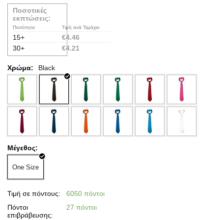
Ποσοτικές
εκπτώσεις:
Ποσότητα
Τιμή ανά Τεμάχιο
15+
€
4.46
30+
€
4.21
Χρώμα:
Black
Μέγεθος:
One Size
Τιμή σε πόντους:
6050 πόντοι
Πόντοι
27 πόντοι
επιβράβευσης: