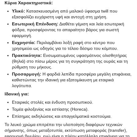
Κύρια Χαρακτηριστικά:
Υλικό:
Κατασκευασμένη από μαλακό ύφασμα twill που
εξασφαλίζει ευχάριστη υφή και αντοχή στη χρήση.
Εσωτερική Επένδυση:
Διαθέτει γέμιση και λεία εσωτερική
φόδρα, προσφέροντας το απαραίτητο βάρος για σωστή
εφαρμογή.
Ευχρηστία:
Περιλαμβάνει λοξή ραφή στο κέντρο που
χρησιμεύει ως οδηγός για το τέλειο δέσιμο του κόμπου.
Πρακτικότητα:
Ενσωματωμένος υφασμάτινος ολισθητήρας
(θηλιά) στο πίσω μέρος για τη συγκράτηση της ουράς και τη
ρύθμιση του μήκους.
Προσαρμογή:
Η φαρδιά λεπίδα προσφέρει μεγάλη επιφάνεια,
καθιστώντας την ιδανική για εξατομίκευση με εταιρικά
λογότυπα.
Ιδανική για:
Εταιρικές στολές και ένδυση προσωπικού.
Τομέα φιλοξενίας και εστίασης (Horeca).
Επίσημες εκδηλώσεις και επαγγελματικά κοστούμια.
Το λευκό χρώμα επιτρέπει την υλοποίηση διαφόρων τεχνικών
σήμανσης, όπως μεταξοτυπία, εκτύπωση μεταφοράς (transfer),
εφαρμογή βινυλίου, ενώ είναι η πλέον κατάλληλη επιφάνεια για τη